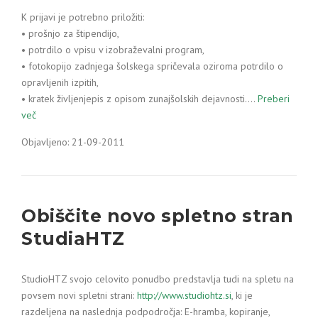
K prijavi je potrebno priložiti:
• prošnjo za štipendijo,
• potrdilo o vpisu v izobraževalni program,
• fotokopijo zadnjega šolskega spričevala oziroma potrdilo o
opravljenih izpitih,
• kratek življenjepis z opisom zunajšolskih dejavnosti.…
Preberi
več
Objavljeno: 21-09-2011
Obiščite novo spletno stran
StudiaHTZ
StudioHTZ svojo celovito ponudbo predstavlja tudi na spletu na
povsem novi spletni strani:
http://www.studiohtz.si
, ki je
razdeljena na naslednja podpodročja: E-hramba, kopiranje,