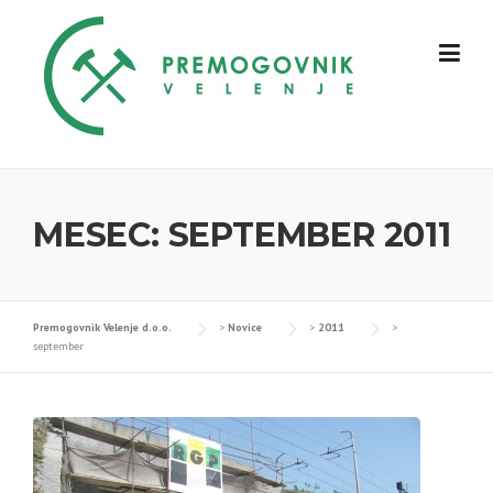
Skip
to
content
MESEC:
SEPTEMBER 2011
Premogovnik Velenje d.o.o.
>
Novice
>
2011
>
september