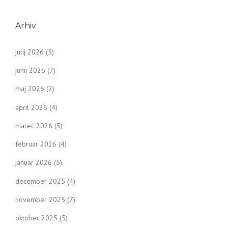
o
s
Arhiv
t
julij 2026
(5)
s
junij 2026
(7)
n
maj 2026
(2)
a
april 2026
(4)
v
marec 2026
(5)
i
februar 2026
(4)
g
januar 2026
(5)
a
december 2025
(4)
t
november 2025
(7)
oktober 2025
(5)
i