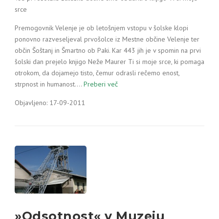
srce
Premogovnik Velenje je ob letošnjem vstopu v šolske klopi
ponovno razveseljeval prvošolce iz Mestne občine Velenje ter
občin Šoštanj in Šmartno ob Paki. Kar 443 jih je v spomin na prvi
šolski dan prejelo knjigo Neže Maurer Ti si moje srce, ki pomaga
otrokom, da dojamejo tisto, čemur odrasli rečemo enost,
strpnost in humanost.…
Preberi več
Objavljeno: 17-09-2011
»Odsotnost« v Muzeju