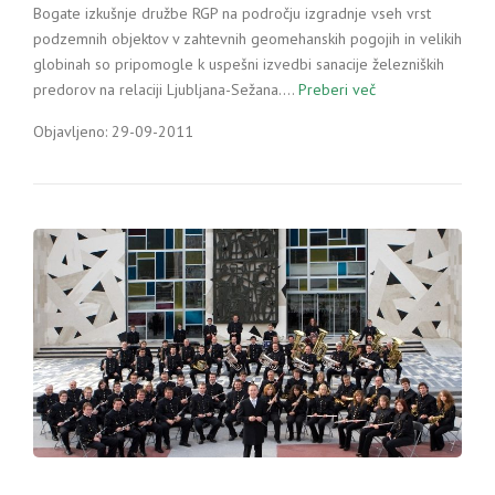
Bogate izkušnje družbe RGP na področju izgradnje vseh vrst
podzemnih objektov v zahtevnih geomehanskih pogojih in velikih
globinah so pripomogle k uspešni izvedbi sanacije železniških
predorov na relaciji Ljubljana-Sežana.…
Preberi več
Objavljeno: 29-09-2011