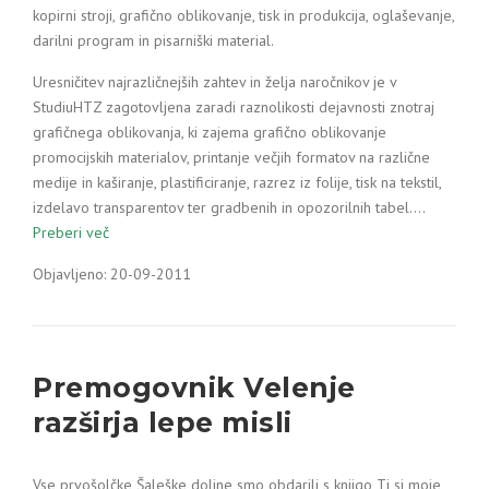
kopirni stroji, grafično oblikovanje, tisk in produkcija, oglaševanje,
darilni program in pisarniški material.
Uresničitev najrazličnejših zahtev in želja naročnikov je v
StudiuHTZ zagotovljena zaradi raznolikosti dejavnosti znotraj
grafičnega oblikovanja, ki zajema grafično oblikovanje
promocijskih materialov, printanje večjih formatov na različne
medije in kaširanje, plastificiranje, razrez iz folije, tisk na tekstil,
izdelavo transparentov ter gradbenih in opozorilnih tabel.…
Preberi več
Objavljeno: 20-09-2011
Premogovnik Velenje
razširja lepe misli
Vse prvošolčke Šaleške doline smo obdarili s knjigo Ti si moje