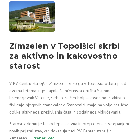
Zimzelen v Topolšici skrbi
za aktivno in kakovostno
starost
V PV Centru starejših Zimzelen, ki so ga v Topolšici odprli pred
dvema letoma in je najmlajša hčerinska družba Skupine
Premogovnik Velenje, skrbijo za čim bolj kakovostno in aktivno
življenje njegovih stanovalcev. Stanovalci imajo na voljo različne
oblike aktivnega preživljanja časa in socialnega vključevanja.
Starost v domu je lahko lepa, aktivna in prepletena s sklepanjem
novih prijateljstev, kar dokazuje tudi PV Center starejših
Zimzelen.…
Preberi več