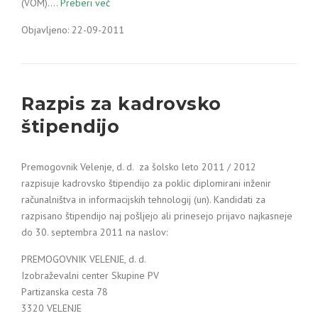
(VOM).…
Preberi več
Objavljeno: 22-09-2011
Razpis za kadrovsko
štipendijo
Premogovnik Velenje, d. d. za šolsko leto 2011 / 2012
razpisuje kadrovsko štipendijo za poklic diplomirani inženir
računalništva in informacijskih tehnologij (un). Kandidati za
razpisano štipendijo naj pošljejo ali prinesejo prijavo najkasneje
do 30. septembra 2011 na naslov:
PREMOGOVNIK VELENJE, d. d.
Izobraževalni center Skupine PV
Partizanska cesta 78
3320 VELENJE