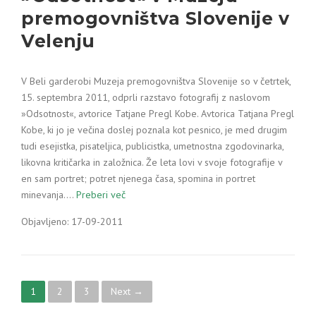
premogovništva Slovenije v
Velenju
V Beli garderobi Muzeja premogovništva Slovenije so v četrtek,
15. septembra 2011, odprli razstavo fotografij z naslovom
»Odsotnost«, avtorice Tatjane Pregl Kobe. Avtorica Tatjana Pregl
Kobe, ki jo je večina doslej poznala kot pesnico, je med drugim
tudi esejistka, pisateljica, publicistka, umetnostna zgodovinarka,
likovna kritičarka in založnica. Že leta lovi v svoje fotografije v
en sam portret; potret njenega časa, spomina in portret
minevanja.…
Preberi več
Objavljeno: 17-09-2011
P
1
2
3
Next →