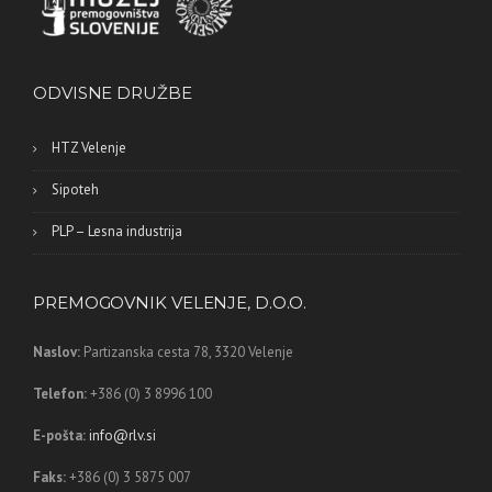
ODVISNE DRUŽBE
HTZ Velenje
Sipoteh
PLP – Lesna industrija
PREMOGOVNIK VELENJE, D.O.O.
Naslov:
Partizanska cesta 78,
3320 Velenje
Telefon:
+386 (0) 3 8996 100
E-pošta:
info@rlv.si
Faks:
+386 (0) 3 5875 007