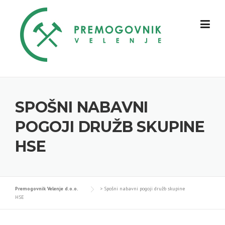
Skip
to
content
SPOŠNI NABAVNI
POGOJI DRUŽB SKUPINE
HSE
Premogovnik Velenje d.o.o.
>
Spošni nabavni pogoji družb skupine
HSE