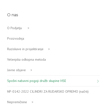
O nas
O Podjetju >
Proizvodnja
Raziskave in projektiranje >
Velenjska odkopna metoda
Javne objave >
Spošni nabavni pogoji družb skupine HSE
NP-0142-2022 CILINDRI ZA RUDARSKO OPREMO (načrti)
Nepremičnine >