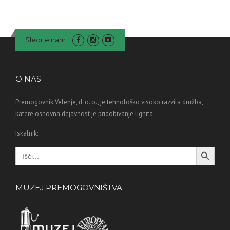
Sledite nam
O NAS
Premogovnik Velenje, d. o. o., je tehnološko visoko razvita družba,
katere osnovna dejavnost je pridobivanje lignita.
Iskalnik:
Search Button
Search
for:
MUZEJ PREMOGOVNIŠTVA