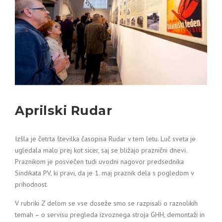
Aprilski Rudar
Izšla je četrta številka časopisa Rudar v tem letu. Luč sveta je
ugledala malo prej kot sicer, saj se bližajo praznični dnevi.
Praznikom je posvečen tudi uvodni nagovor predsednika
Sindikata PV, ki pravi, da je 1. maj praznik dela s pogledom v
prihodnost.
V rubriki Z delom se vse doseže smo se razpisali o raznolikih
temah – o servisu pregleda izvoznega stroja GHH, demontaži in