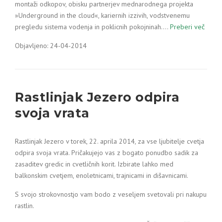
montaži odkopov, obisku partnerjev mednarodnega projekta
»Underground in the cloud«, kariernih izzivih, vodstvenemu
pregledu sistema vodenja in poklicnih pokojninah.…
Preberi več
Objavljeno: 24-04-2014
Rastlinjak Jezero odpira
svoja vrata
Rastlinjak Jezero v torek, 22. aprila 2014, za vse ljubitelje cvetja
odpira svoja vrata. Pričakujejo vas z bogato ponudbo sadik za
zasaditev gredic in cvetličnih korit. Izbirate lahko med
balkonskim cvetjem, enoletnicami, trajnicami in dišavnicami.
S svojo strokovnostjo vam bodo z veseljem svetovali pri nakupu
rastlin.