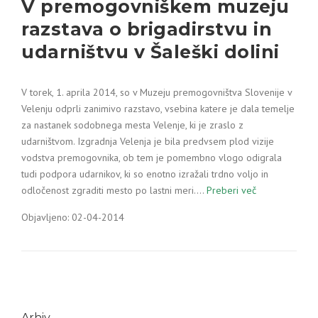
V premogovniškem muzeju
razstava o brigadirstvu in
udarništvu v Šaleški dolini
V torek, 1. aprila 2014, so v Muzeju premogovništva Slovenije v
Velenju odprli zanimivo razstavo, vsebina katere je dala temelje
za nastanek sodobnega mesta Velenje, ki je zraslo z
udarništvom. Izgradnja Velenja je bila predvsem plod vizije
vodstva premogovnika, ob tem je pomembno vlogo odigrala
tudi podpora udarnikov, ki so enotno izražali trdno voljo in
odločenost zgraditi mesto po lastni meri.…
Preberi več
Objavljeno: 02-04-2014
Arhiv