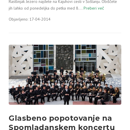
Rastlinjak Jezero najdete na Kajuhovi cesti v Šoštanju. Obiščete
jih lahko od ponedeljka do petka med 8.…
Preberi več
Objavljeno: 17-04-2014
Glasbeno popotovanje na
Spomladanskem koncertu