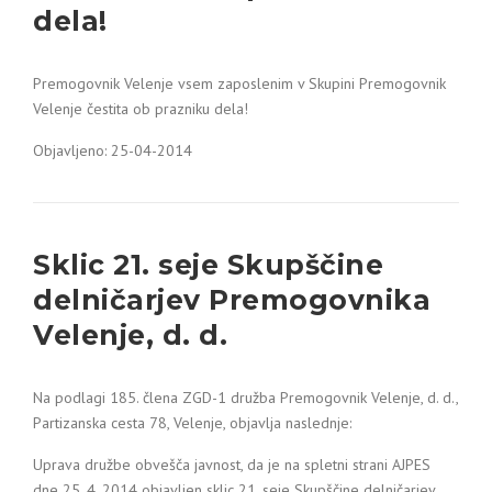
dela!
Premogovnik Velenje vsem zaposlenim v Skupini Premogovnik
Velenje čestita ob prazniku dela!
Objavljeno: 25-04-2014
Sklic 21. seje Skupščine
delničarjev Premogovnika
Velenje, d. d.
Na podlagi 185. člena ZGD-1 družba Premogovnik Velenje, d. d.,
Partizanska cesta 78, Velenje, objavlja naslednje:
Uprava družbe obvešča javnost, da je na spletni strani AJPES
dne 25. 4. 2014 objavljen sklic 21. seje Skupščine delničarjev