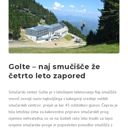
Golte – naj smučišče že
četrto leto zapored
Smučarski center Golte je v letošnjem tekmovanju Naj smučišče
vnovič osvojil naziv najboljšega v kategoriji srednje velikih
smučarskih centrov; prejel je kar 45 odstotkov glasov. Čeprav je
bila letošnja zima za kakovostno pripravo smučarskih prog
izjemno nehvaležna, so se na Golteh celo leto trudili za lepo
urejene smučarske proge in popestritev ponudbe smučišča z