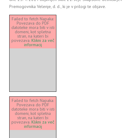
Premogovnika Velenje, d. d., ki je v prilogi te objave.
Failed to fetch Napaka:
Povezava do PDF
datoteke mora biti v isti
domeni, kot spletna
stran, na kateri bi
povezava.
Klikni za več
informacij
Failed to fetch Napaka:
Povezava do PDF
datoteke mora biti v isti
domeni, kot spletna
stran, na kateri bi
povezava.
Klikni za več
informacij