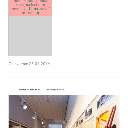
domeni, kot spletna
stran, na kateri bi
povezava.
Klikni za več
informacij
Objavljeno: 25-04-2014