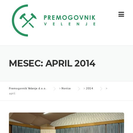
Skip
to
content
MESEC:
APRIL 2014
Premogovnik Velenje d.o.o.
>
Novice
>
2014
>
april