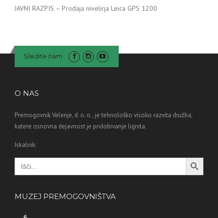
JAVNI RAZPIS – Prodaja nivelirja Leica GPS 1200
Sledite nam
O NAS
Premogovnik Velenje, d. o. o., je tehnološko visoko razvita družba,
katere osnovna dejavnost je pridobivanje lignita.
Iskalnik:
Search Button
Search
for:
MUZEJ PREMOGOVNIŠTVA