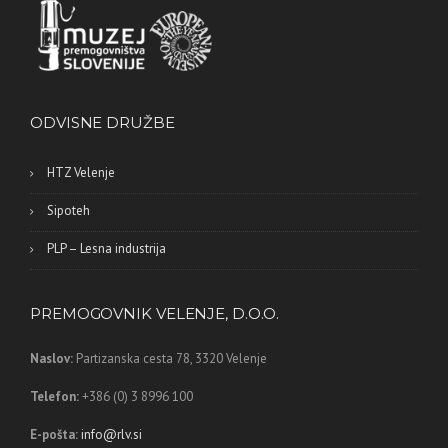
ODVISNE DRUŽBE
HTZ Velenje
Sipoteh
PLP – Lesna industrija
PREMOGOVNIK VELENJE, D.O.O.
Naslov:
Partizanska cesta 78,
3320 Velenje
Telefon:
+386 (0) 3 8996 100
E-pošta:
info@rlv.si