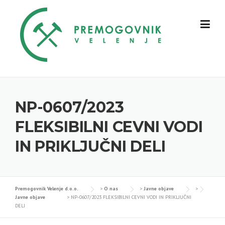
Skip
to
content
NP-0607/2023
FLEKSIBILNI CEVNI VODI
IN PRIKLJUČNI DELI
Premogovnik Velenje d.o.o.
>
O nas
>
Javne objave
>
Javne objave
>
NP-0607/2023 FLEKSIBILNI CEVNI VODI IN PRIKLJUČNI
DELI