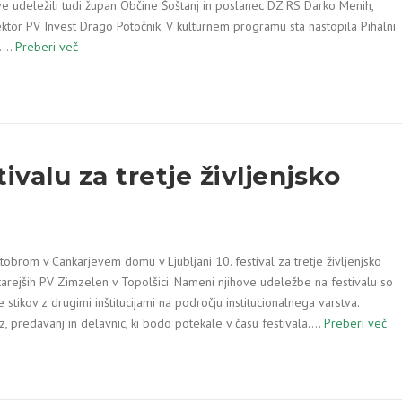
tve udeležili tudi župan Občine Šoštanj in poslanec DZ RS Darko Menih,
ktor PV Invest Drago Potočnik. V kulturnem programu sta nastopila Pihalni
l.…
Preberi več
ivalu za tretje življenjsko
tobrom v Cankarjevem domu v Ljubljani 10. festival za tretje življenjsko
tarejših PV Zimzelen v Topolšici. Nameni njihove udeležbe na festivalu so
stikov z drugimi inštitucijami na področju institucionalnega varstva.
, predavanj in delavnic, ki bodo potekale v času festivala.…
Preberi več