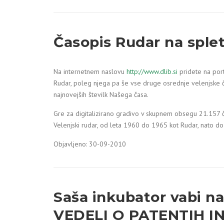
Časopis Rudar na sple
Na internetnem naslovu
http://www.dlib.si
pridete na port
Rudar, poleg njega pa še vse druge osrednje velenjske č
najnovejših številk Našega časa.
Gre za digitalizirano gradivo v skupnem obsegu 21.157 č
Velenjski rudar, od leta 1960 do 1965 kot Rudar, nato do
Objavljeno: 30-09-2010
Saša inkubator vabi n
VEDELI O PATENTIH IN