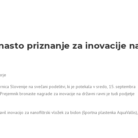
nasto priznanje za inovacije n
orje
nica Slovenije na svečani podelitvi, ki je potekala v sredo, 15. septembra
. Prejemnik bronaste nagrade za inovacije na državni ravni je tudi podjetje
il inovacijo za nanofiltrski vložek za bidon (športna plastenka AquaVallis),