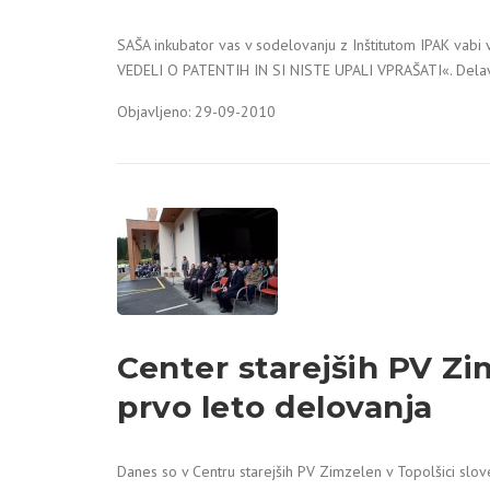
SAŠA inkubator vas v sodelovanju z Inštitutom IPAK vabi
VEDELI O PATENTIH IN SI NISTE UPALI VPRAŠATI«. Delavni
Objavljeno: 29-09-2010
Center starejših PV Zim
prvo leto delovanja
Danes so v Centru starejših PV Zimzelen v Topolšici slo