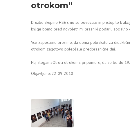
otrokom”
Družbe skupine HSE smo se povezale in pristopile k akciji 
knjige bomo pred novoletnimi prazniki podarili socialno 
Vse zaposlene prosimo, da doma pobrskate za didaktičnimi 
otrokom zagotovo polepšale predpraznične dni.
Naj slogan »Otroci otrokom« pripomore, da se bo do 1
Objavljeno: 22-09-2010