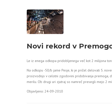
Novi rekord v Premogo
Le iz enega odkopa pridobljenega več kot 2 milijona t
Na odkopu -50/b jame Pesje, ki je pričel delovati 5. no
proizvodnjo v celotni zgodovini pridobivanja premoga, 
merilu. Ob drugi uri zjutraj so namreč presegli mejo 2 m
Objavljeno: 24-09-2010