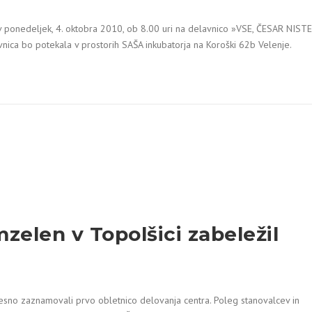
 v ponedeljek, 4. oktobra 2010, ob 8.00 uri na delavnico »VSE, ČESAR NISTE
ca bo potekala v prostorih SAŠA inkubatorja na Koroški 62b Velenje.
zelen v Topolšici zabeležil
vesno zaznamovali prvo obletnico delovanja centra. Poleg stanovalcev in