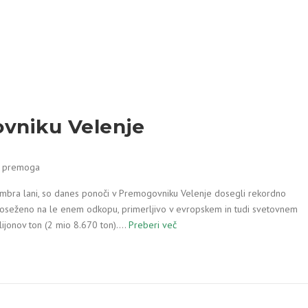
vniku Velenje
on premoga
vembra lani, so danes ponoči v Premogovniku Velenje dosegli rekordno
doseženo na le enem odkopu, primerljivo v evropskem in tudi svetovnem
ilijonov ton (2 mio 8.670 ton).…
Preberi več