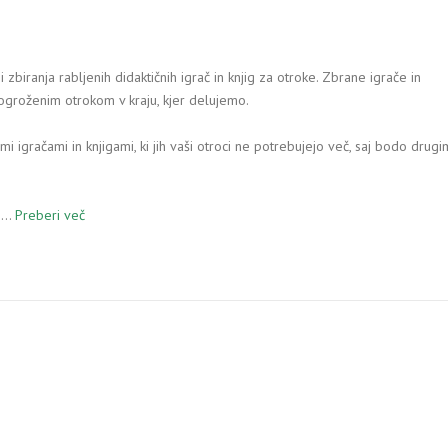
zbiranja rabljenih didaktičnih igrač in knjig za otroke. Zbrane igrače in
ogroženim otrokom v kraju, kjer delujemo.
igračami in knjigami, ki jih vaši otroci ne potrebujejo več, saj bodo drugi
9.…
Preberi več