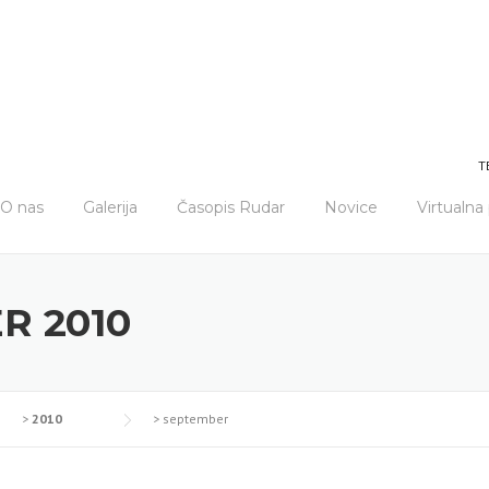
T
O nas
Galerija
Časopis Rudar
Novice
Virtualn
R 2010
>
2010
>
september