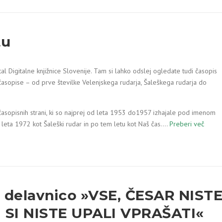
tu
al Digitalne knjižnice Slovenije. Tam si lahko odslej ogledate tudi časopis
asopise – od prve številke Velenjskega rudarja, Šaleškega rudarja do
asopisnih strani, ki so najprej od leta 1953 do1957 izhajale pod imenom
 leta 1972 kot Šaleški rudar in po tem letu kot Naš čas.…
Preberi več
a delavnico »VSE, ČESAR NIST
 SI NISTE UPALI VPRAŠATI«