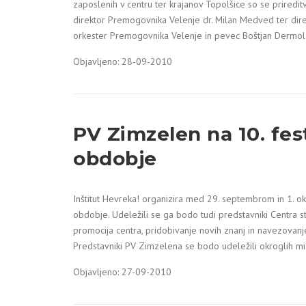
zaposlenih v centru ter krajanov Topolšice so se priredi
direktor Premogovnika Velenje dr. Milan Medved ter dire
orkester Premogovnika Velenje in pevec Boštjan Dermo
Objavljeno: 28-09-2010
PV Zimzelen na 10. fest
obdobje
Inštitut Hevreka! organizira med 29. septembrom in 1. ok
obdobje. Udeležili se ga bodo tudi predstavniki Centra s
promocija centra, pridobivanje novih znanj in navezovanje 
Predstavniki PV Zimzelena se bodo udeležili okroglih miz
Objavljeno: 27-09-2010