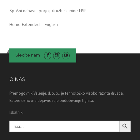
Spošni nabavni pogoji družb skupine HSE
Home Extended – English
Sledite nam
O NAS
Premogovnik Velenje, d. o. o., je tehnološko visoko razvita družba,
katere osnovna dejavnost je pridobivanje lignita.
Iskalnik:
Search Button
Search
for: