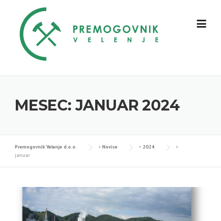
Skip
to
content
MESEC:
JANUAR 2024
Premogovnik Velenje d.o.o.
>
Novice
>
2024
>
januar