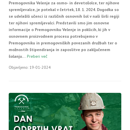
Premogovnika Velenje za osmo- in devetošolce, ter njihove
spremljevalce, je potekal v četrtek, 18. 1. 2024. Dogodka so
se udeležili učenci iz različnih osnovnih šol v naši širši regiji
ter njihovi spremljevalci. Predstavili smo jim osnovne
informacije o Premogovniku Velenje in poklicih, ki jih v
osnovnem proizvodnem procesu potrebujemo v
Premogovniku in premogovniških povezanih družbah ter o
možnostih štipendiranja in zaposlitve po zaključenem
šolanju.
…
Preberi več
Objavljeno: 19-01-2024