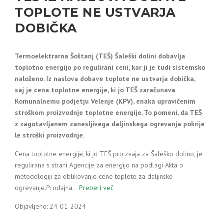
TOPLOTE NE USTVARJA
DOBIČKA
Termoelektrarna Šoštanj (TEŠ) Šaleški dolini dobavlja
toplotno energijo po regulirani ceni, kar ji je tudi sistemsko
naloženo. Iz naslova dobave toplote ne ustvarja dobička,
saj je cena toplotne energije, ki jo TEŠ zaračunava
Komunalnemu podjetju Velenje (KPV), enaka upravičenim
stroškom proizvodnje toplotne energije. To pomeni, da TEŠ
z zagotavljanem zanesljivega daljinskega ogrevanja pokrije
le stroški proizvodnje.
Cena toplotne energije, ki jo TEŠ proizvaja za Šaleško dolino, je
regulirana s strani Agencije za energijo na podlagi Akta o
metodologiji za oblikovanje cene toplote za daljinsko
ogrevanje.Prodajna…
Preberi več
Objavljeno: 24-01-2024