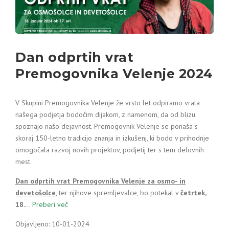
Dan odprtih vrat
Premogovnika Velenje 2024
V Skupini Premogovnika Velenje že vrsto let odpiramo vrata
našega podjetja bodočim dijakom, z namenom, da od blizu
spoznajo našo dejavnost. Premogovnik Velenje se ponaša s
skoraj 150-letno tradicijo znanja in izkušenj, ki bodo v prihodnje
omogočala razvoj novih projektov, podjetij ter s tem delovnih
mest.
Dan odprtih vrat Premogovnika Velenje za osmo- in
devetošolce
, ter njihove spremljevalce, bo potekal v
četrtek,
18.
…
Preberi več
Objavljeno: 10-01-2024