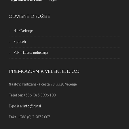
ODVISNE DRUŽBE
HTZ Velenje
Sipoteh
PLP – Lesna industrija
PREMOGOVNIK VELENJE, D.O.O.
Naslov:
Partizanska cesta 78,
3320 Velenje
Telefon:
+386 (0) 3 8996 100
E-pošta:
info@rlv.si
Faks:
+386 (0) 3 5875 007