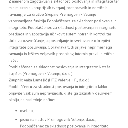
Z namenom zagotavljanja skladnosti poslovanja in integritete ter
minimiziranja korupcijskih tveganj, protipravnih in neetičnih
ravnanj, je za družbe Skupine Premogovnik Velenje
vzpostavljena funkcija Pooblaščenca za skladnost poslovanja in
integriteto. Pooblaščenec za skladnost poslovanja in integriteto
predlaga in vzpostavlja učinkovit sistem notranjih kontrol ter
skrbi za ozaveščanje, usposabljanje in svetovanje o krepitvi
integritete poslovanja. Obravnava tudi prijave neprimernega
ravnanja in kršitev veljavnih predpisov, internih pravil in etičnih
načel.
Pooblaščenec za skladnost poslovanja in integriteto: Nataša
Tajnšek (Premogovnik Velenje, d.o.o.)
Zaupnik: Anita Lamešić (HTZ Velenje, I.P., d.o.o.)
Pooblaščencu za skladnost poslovanja in integriteto lahko
prijavite vsak sum nepravilnosti, ki ste ga zaznali v delovnem
okolju, na naslednje načine:
osebno,
pisno na naslov Premogovnik Velenje, d.o.o.,
Pooblaščenec za skladnost poslovanja in integriteto,