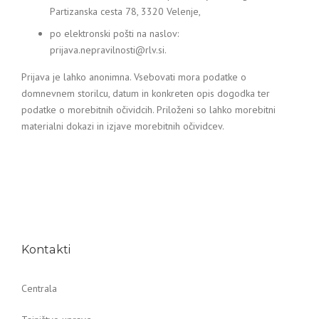
Partizanska cesta 78, 3320 Velenje,
po elektronski pošti na naslov:
prijava.nepravilnosti@rlv.si.
Prijava je lahko anonimna. Vsebovati mora podatke o
domnevnem storilcu, datum in konkreten opis dogodka ter
podatke o morebitnih očividcih. Priloženi so lahko morebitni
materialni dokazi in izjave morebitnih očividcev.
Kontakti
Centrala