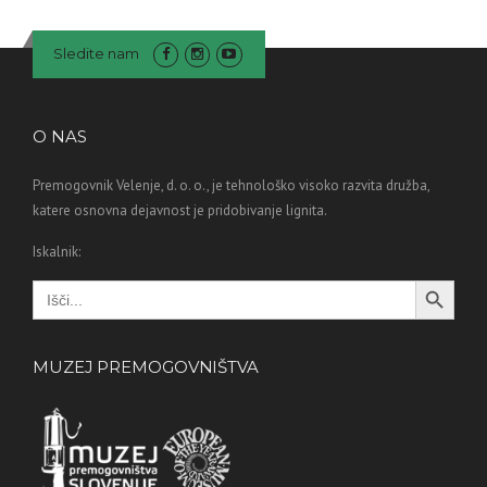
Sledite nam
O NAS
Premogovnik Velenje, d. o. o., je tehnološko visoko razvita družba,
katere osnovna dejavnost je pridobivanje lignita.
Iskalnik:
Search Button
Search
for:
MUZEJ PREMOGOVNIŠTVA