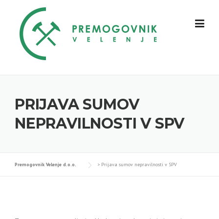
Skip
to
content
PRIJAVA SUMOV
NEPRAVILNOSTI V SPV
Premogovnik Velenje d.o.o.
>
Prijava sumov nepravilnosti v SPV