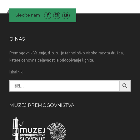
Sledite nam
O NAS
Premogovnik Velenje, d. o. o., je tehnološko visoko razvita družba,
katere osnovna dejavnost je pridobivanje lignita.
Iskalnik:
Search Button
Search
for:
MUZEJ PREMOGOVNIŠTVA