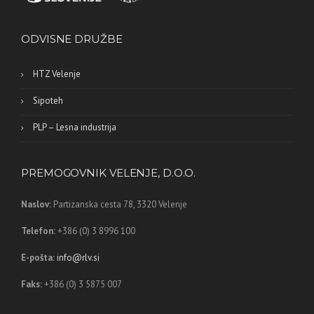
ODVISNE DRUŽBE
HTZ Velenje
Sipoteh
PLP – Lesna industrija
PREMOGOVNIK VELENJE, D.O.O.
Naslov:
Partizanska cesta 78,
3320 Velenje
Telefon:
+386 (0) 3 8996 100
E-pošta:
info@rlv.si
Faks:
+386 (0) 3 5875 007