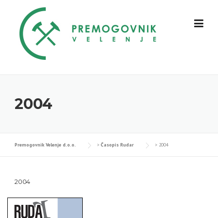
Skip
to
content
2004
Premogovnik Velenje d.o.o.
>
Časopis Rudar
>
2004
2004