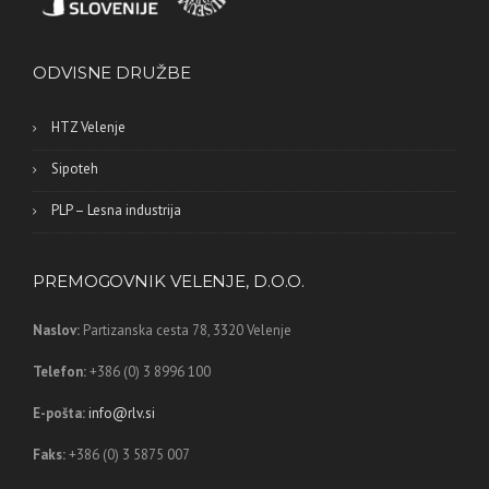
ODVISNE DRUŽBE
HTZ Velenje
Sipoteh
PLP – Lesna industrija
PREMOGOVNIK VELENJE, D.O.O.
Naslov:
Partizanska cesta 78,
3320 Velenje
Telefon:
+386 (0) 3 8996 100
E-pošta:
info@rlv.si
Faks:
+386 (0) 3 5875 007