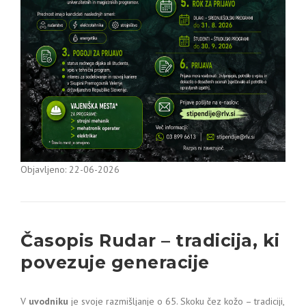
Objavljeno: 22-06-2026
Časopis Rudar – tradicija, ki
povezuje generacije
V
uvodniku
je svoje razmišljanje o 65. Skoku čez kožo – tradiciji,