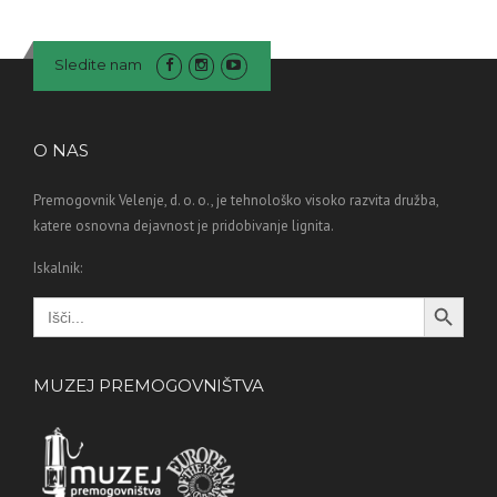
Sledite nam
O NAS
Premogovnik Velenje, d. o. o., je tehnološko visoko razvita družba,
katere osnovna dejavnost je pridobivanje lignita.
Iskalnik:
Search Button
Search
for:
MUZEJ PREMOGOVNIŠTVA