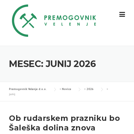
Skip
to
content
MESEC:
JUNIJ 2026
Premogovnik Velenje d.o.o.
>
Novice
>
2026
>
junij
Ob rudarskem prazniku bo
Šaleška dolina znova