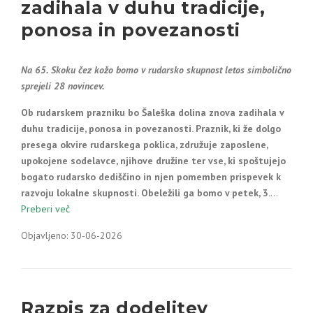
zadihala v duhu tradicije,
ponosa in povezanosti
Na 65. Skoku čez kožo bomo v rudarsko skupnost letos simbolično
sprejeli 28 novincev.
Ob rudarskem prazniku bo Šaleška dolina znova zadihala v
duhu tradicije, ponosa in povezanosti. Praznik, ki že dolgo
presega okvire rudarskega poklica, združuje zaposlene,
upokojene sodelavce, njihove družine ter vse, ki spoštujejo
bogato rudarsko dediščino in njen pomemben prispevek k
razvoju lokalne skupnosti. Obeležili ga bomo v petek, 3.
…
Preberi več
Objavljeno: 30-06-2026
Razpis za dodelitev