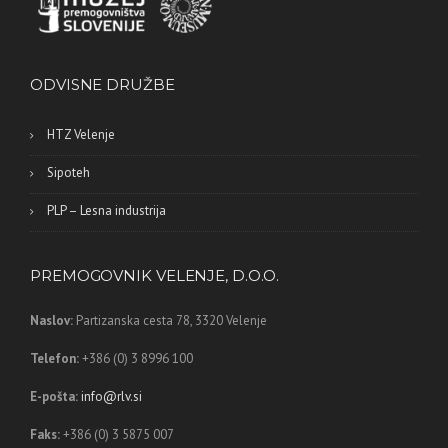
ODVISNE DRUŽBE
HTZ Velenje
Sipoteh
PLP – Lesna industrija
PREMOGOVNIK VELENJE, D.O.O.
Naslov:
Partizanska cesta 78,
3320 Velenje
Telefon:
+386 (0) 3 8996 100
E-pošta:
info@rlv.si
Faks:
+386 (0) 3 5875 007