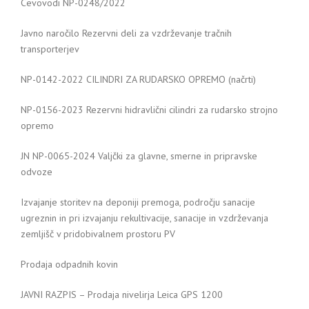
Cevovodi NP-0248/2022
Javno naročilo Rezervni deli za vzdrževanje tračnih
transporterjev
NP-0142-2022 CILINDRI ZA RUDARSKO OPREMO (načrti)
NP-0156-2023 Rezervni hidravlični cilindri za rudarsko strojno
opremo
JN NP-0065-2024 Valjčki za glavne, smerne in pripravske
odvoze
Izvajanje storitev na deponiji premoga, področju sanacije
ugreznin in pri izvajanju rekultivacije, sanacije in vzdrževanja
zemljišč v pridobivalnem prostoru PV
Prodaja odpadnih kovin
JAVNI RAZPIS – Prodaja nivelirja Leica GPS 1200