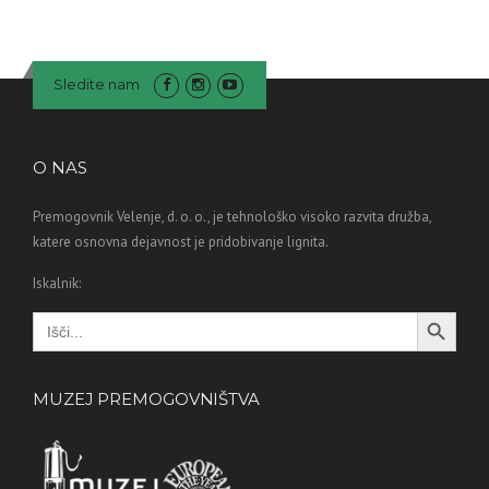
Sledite nam
O NAS
Premogovnik Velenje, d. o. o., je tehnološko visoko razvita družba,
katere osnovna dejavnost je pridobivanje lignita.
Iskalnik:
Search Button
Search
for:
MUZEJ PREMOGOVNIŠTVA