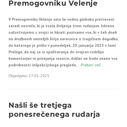
Premogovniku Velenje
V Premogovniku Velenje smo še vedno globoko pretreseni
zaradi nesreče, ki je vzela življenja trem rudarjem. Iskreno
sočustvujemo s svojci in hkrati pozivamo vse, ki v teh dneh
na družbenih omrežjih širijo neresnice o tragičnem dogodku,
do katerega je prišlo v ponedeljek, 20. januarja 2025 v Jami
Preloge, da naj se iz spoštovanja do svojcev vzdržijo
komentarjev in prirejanja resnice, dokler ne bodo znane vse
podrobnosti inšpekcijskega pregleda.
…
Preberi več
Objavljeno: 27-01-2025
Našli še tretjega
ponesrečenega rudarja