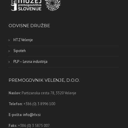
ODVISNE DRUŽBE
HTZ Velenje
Sipoteh
PLP – Lesna industrija
PREMOGOVNIK VELENJE, D.O.O.
Naslov:
Partizanska cesta 78,
3320 Velenje
Telefon:
+386 (0) 3 8996 100
E-pošta:
info@rlv.si
Faks:
+386 (0) 3 5875 007