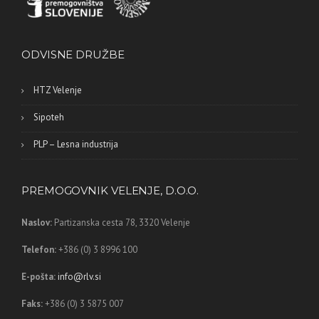
ODVISNE DRUŽBE
HTZ Velenje
Sipoteh
PLP – Lesna industrija
PREMOGOVNIK VELENJE, D.O.O.
Naslov:
Partizanska cesta 78,
3320 Velenje
Telefon:
+386 (0) 3 8996 100
E-pošta:
info@rlv.si
Faks:
+386 (0) 3 5875 007