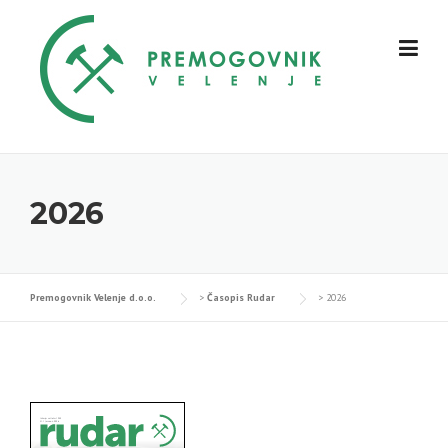
Skip
to
content
2026
Premogovnik Velenje d.o.o.
>
Časopis Rudar
>
2026