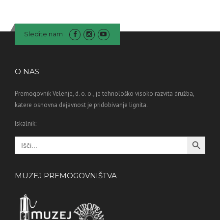
Sledite nam
O NAS
Premogovnik Velenje, d. o. o., je tehnološko visoko razvita družba,
katere osnovna dejavnost je pridobivanje lignita.
Iskalnik:
Search Button
Search
for:
MUZEJ PREMOGOVNIŠTVA