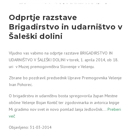
Odprtje razstave
Brigadirstvo in udarništvo v
Šaleški dolini
Vljudno vas vabimo na odprtje razstave BRIGADIRSTVO IN
UDARNIŠTVO V ŠALEŠKI DOLINI v torek, 1. aprila 2014, ob 18.
uri v Muzej premogovništva Slovenije v Velenju.
Zbrane bo pozdravil predsednik Uprave Premogovnika Velenje
Ivan Pohorec.
O brigadirstvu in udarništvu bosta spregovorila župan Mestne
občine Velenje Bojan Kontič ter zgodovinarka in avtorica knjige
Mi gradimo nov svet in novo pomlad Janja Jedlovčnik.…
Preberi
več
Objavljeno: 31-03-2014