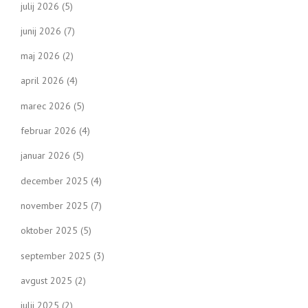
julij 2026
(5)
s
junij 2026
(7)
n
maj 2026
(2)
a
april 2026
(4)
v
marec 2026
(5)
i
februar 2026
(4)
g
januar 2026
(5)
a
december 2025
(4)
t
november 2025
(7)
oktober 2025
(5)
i
september 2025
(3)
o
avgust 2025
(2)
n
julij 2025
(2)