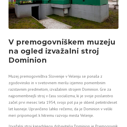
V premogovniškem muzeju
na ogled izvažalni stroj
Dominion
Muzej premogovništva Slovenije v Velenju se ponaša z
zgodovinsko in v svetovnem merilu izjemno pomembnim
razstavnim predmetom, izvažalnim strojem Dominion. Gre za
najpomembnejši stroj v času socializma, ki je svoje poslanstvo
začel prvi mesec leta 1954, svojo pot pa je sklenil petintrideset
let kasneje. Upravičeno lahko rečemo, da je Dominion v veliki
meri pripomogel k hitremu razvoju mesta Velenje.
Izvažalni stroj kanadskega dobavitelja Dominion je Premogovnik