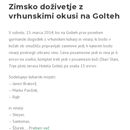
Zimsko doživetje z
vrhunskimi okusi na Golteh
V soboto, 15. marca 2014, bo na Golteh prav poseben
gurmanski dogodek z vrhunskimi kuharji in vinarji, ki bodo v
kočah ob smučišču pripravljali zanimive jedi, h katerim bodo
vinarji postregli izbrano vino. Cena posamezne jedi in vina je 6
evrov na osebo, komplet treh jedi v posamezni koči (Stari Stani,
Trije ploti, terasa Hotela Golte) pa znaša 15 evrov.
Sodelujejo kuharski mojstri:
– Janez Bratovž,
– Marko Pavčnik,
– Rajh
in vinarji:
– Steyer,
– Santomas,
– Ščurek.…
Preberi več