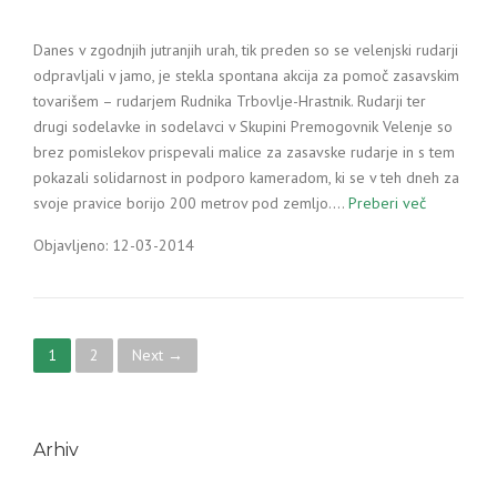
Danes v zgodnjih jutranjih urah, tik preden so se velenjski rudarji
odpravljali v jamo, je stekla spontana akcija za pomoč zasavskim
tovarišem – rudarjem Rudnika Trbovlje-Hrastnik. Rudarji ter
drugi sodelavke in sodelavci v Skupini Premogovnik Velenje so
brez pomislekov prispevali malice za zasavske rudarje in s tem
pokazali solidarnost in podporo kameradom, ki se v teh dneh za
svoje pravice borijo 200 metrov pod zemljo.…
Preberi več
Objavljeno: 12-03-2014
P
1
2
Next →
o
s
Arhiv
t