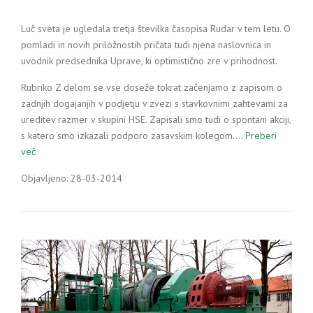
Luč sveta je ugledala tretja številka časopisa Rudar v tem letu. O
pomladi in novih priložnostih pričata tudi njena naslovnica in
uvodnik predsednika Uprave, ki optimistično zre v prihodnost.
Rubriko Z delom se vse doseže tokrat začenjamo z zapisom o
zadnjih dogajanjih v podjetju v zvezi s stavkovnimi zahtevami za
ureditev razmer v skupini HSE. Zapisali smo tudi o spontani akciji,
s katero smo izkazali podporo zasavskim kolegom.…
Preberi
več
Objavljeno: 28-03-2014