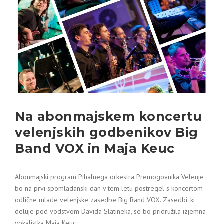
Na abonmajskem koncertu
velenjskih godbenikov Big
Band VOX in Maja Keuc
Abonmajski program Pihalnega orkestra Premogovnika Velenje
bo na prvi spomladanski dan v tem letu postregel s koncertom
odlične mlade velenjske zasedbe Big Band VOX. Zasedbi, ki
deluje pod vodstvom Davida Slatineka, se bo pridružila izjemna
vokalistka Maja Keuc.