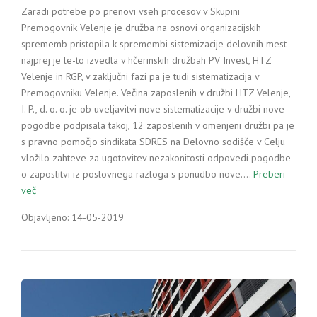
Zaradi potrebe po prenovi vseh procesov v Skupini
Premogovnik Velenje je družba na osnovi organizacijskih
sprememb pristopila k spremembi sistemizacije delovnih mest –
najprej je le-to izvedla v hčerinskih družbah PV Invest, HTZ
Velenje in RGP, v zaključni fazi pa je tudi sistematizacija v
Premogovniku Velenje. Večina zaposlenih v družbi HTZ Velenje,
I. P., d. o. o. je ob uveljavitvi nove sistematizacije v družbi nove
pogodbe podpisala takoj, 12 zaposlenih v omenjeni družbi pa je
s pravno pomočjo sindikata SDRES na Delovno sodišče v Celju
vložilo zahteve za ugotovitev nezakonitosti odpovedi pogodbe
o zaposlitvi iz poslovnega razloga s ponudbo nove.…
Preberi
več
Objavljeno: 14-05-2019