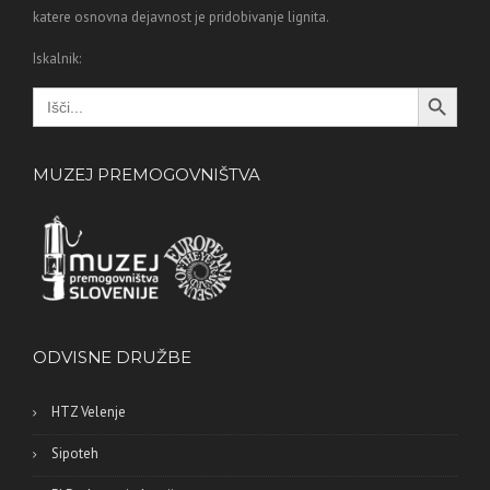
katere osnovna dejavnost je pridobivanje lignita.
Iskalnik:
Search Button
Search
for:
MUZEJ PREMOGOVNIŠTVA
ODVISNE DRUŽBE
HTZ Velenje
Sipoteh