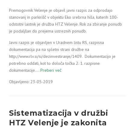
Premogovnik Velenje je objavil javni razpis za odprodajo
stanovanj in parkirišč v objektu Eko srebrna hiša, katerih 100-
odstotni lastnik je družba HTZ Velenje. Rok za zbiranje ponudb
je podaljšan do prejema ustreznih ponudb.
Javni razpis je objavljen v Uradnem listu RS, razpisna
dokumentacija pa na spletni strani družbe na
http://www.rlv.si/si/dezinvestiranje/1409. Dokumentacijo je
potrebno oddati, kot to določa točka 2. 1. razpisne
dokumentacije.…
Preberi več
Objavljeno: 23-05-2019
Sistematizacija v družbi
HTZ Velenje je zakonita