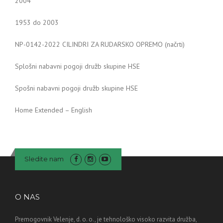
2004
1953 do 2003
NP-0142-2022 CILINDRI ZA RUDARSKO OPREMO (načrti)
Splošni nabavni pogoji družb skupine HSE
Spošni nabavni pogoji družb skupine HSE
Home Extended – English
Sledite nam
O NAS
Premogovnik Velenje, d. o. o., je tehnološko visoko razvita družba,