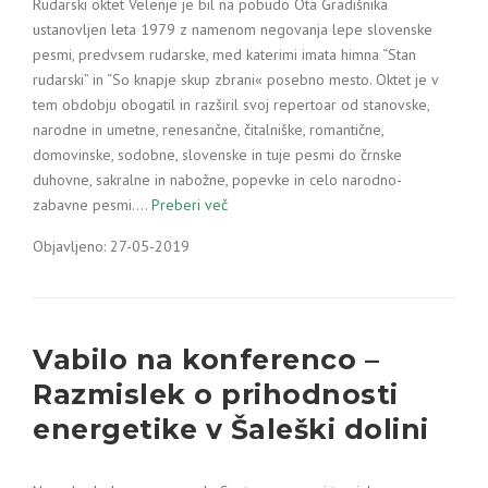
Rudarski oktet Velenje je bil na pobudo Ota Gradišnika
ustanovljen leta 1979 z namenom negovanja lepe slovenske
pesmi, predvsem rudarske, med katerimi imata himna “Stan
rudarski” in “So knapje skup zbrani« posebno mesto. Oktet je v
tem obdobju obogatil in razširil svoj repertoar od stanovske,
narodne in umetne, renesančne, čitalniške, romantične,
domovinske, sodobne, slovenske in tuje pesmi do črnske
duhovne, sakralne in nabožne, popevke in celo narodno-
zabavne pesmi.…
Preberi več
Objavljeno: 27-05-2019
Vabilo na konferenco –
Razmislek o prihodnosti
energetike v Šaleški dolini