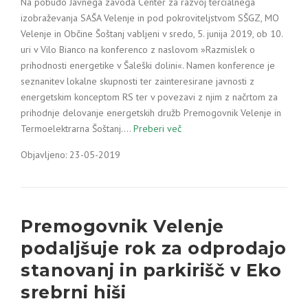
Na pobudo Javnega zavoda Center za razvoj tercialnega
izobraževanja SAŠA Velenje in pod pokroviteljstvom SŠGZ, MO
Velenje in Občine Šoštanj vabljeni v sredo, 5. junija 2019, ob 10.
uri v Vilo Bianco na konferenco z naslovom »Razmislek o
prihodnosti energetike v Šaleški dolini«. Namen konference je
seznanitev lokalne skupnosti ter zainteresirane javnosti z
energetskim konceptom RS ter v povezavi z njim z načrtom za
prihodnje delovanje energetskih družb Premogovnik Velenje in
Termoelektrarna Šoštanj.…
Preberi več
Objavljeno: 23-05-2019
Premogovnik Velenje
podaljšuje rok za odprodajo
stanovanj in parkirišč v Eko
srebrni hiši