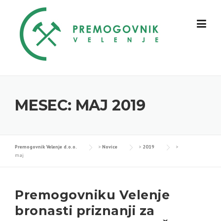
Skip
to
content
MESEC:
MAJ 2019
Premogovnik Velenje d.o.o.
>
Novice
>
2019
>
maj
Premogovniku Velenje
bronasti priznanji za