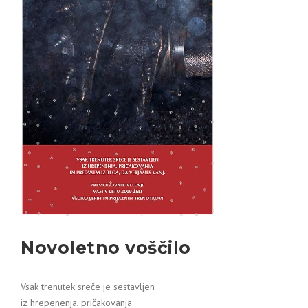
Novoletno voščilo
Vsak trenutek sreče je sestavljen
iz hrepenenja, pričakovanja