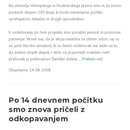
Na območju Velenjskega in Družmirskega jezera smo in še bomo
postavili skupno 100 klopi, ki bodo namenjene počitku
sprehajalcev, tekačev in drugih uporabnikov.
K sodelovanju pri tem projektu smo povabili javnost in poslovne
partnerje. Veseli nas, da je akcija naletela na dober odziv, saj so
se javili številni donatorji, ki so želeli sodelovati, kar kaže na to,
da znamo stopiti skupaj v skrbi za prijaznejši vsakdan vseh
prebivalk in prebivalcev Šaleške doline.…
Preberi več
Objavljeno: 14-08-2008
Po 14 dnevnem počitku
smo znova pričeli z
odkopavanjem