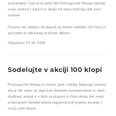
smučarskim). Tudi na ta način želi Premogovnik Velenje izkazati
svojo vpetost v naravo in okolje ter temu območju dati nove
vsebine.
Prijazno ste vabljeni, da dopust, ko imamo nekoliko več časa za
sprostitev in rekreacijo, preživite aktivno.
Objavljeno: 07-08-2008
Sodelujte v akciji 100 klopi
Premogovnik Velenje je močno vpet v okolje, katerega sestavni
del je. Ne samo, da daje kruh številnim posameznikom in celim
družinam, ampak si v skrbi za prijazno in čisto okolje želi vsem
prebivalcem Šaleške doline zagotoviti tudi prijetno bivanje v
osrčju naše doline.