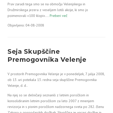
Prav zaradi tega smo se na območju Velenjskega in
Družmirskega jezera z veseljem lotili akcije, ki smo jo
poimenovali »100 klopi«.…
Preberi več
Objavljeno: 04-08-2008
Seja Skupščine
Premogovnika Velenje
V prostorih Premogovnika Velenje je v ponedeljek, 7. julija 2008,
ob 13. uri potekala 13. redna seja skupščine Premogovnika
Velenje, d. d..
Na njej so se delničarji seznanili z letnim poročilom in
konsolidiranim letnim poročilom za leto 2007 z mnenjem
revizorja in s pisnim poročilom nadzornega sveta po 282. členu
Zakona o gospodarskih družbah. Skupščina je upravi družbe in