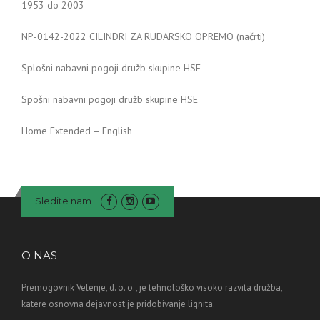
1953 do 2003
NP-0142-2022 CILINDRI ZA RUDARSKO OPREMO (načrti)
Splošni nabavni pogoji družb skupine HSE
Spošni nabavni pogoji družb skupine HSE
Home Extended – English
Sledite nam
O NAS
Premogovnik Velenje, d. o. o., je tehnološko visoko razvita družba,
katere osnovna dejavnost je pridobivanje lignita.