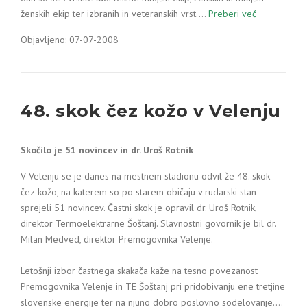
ženskih ekip ter izbranih in veteranskih vrst.…
Preberi več
Objavljeno: 07-07-2008
48. skok čez kožo v Velenju
Skočilo je 51 novincev in dr. Uroš Rotnik
V Velenju se je danes na mestnem stadionu odvil že 48. skok
čez kožo, na katerem so po starem običaju v rudarski stan
sprejeli 51 novincev. Častni skok je opravil dr. Uroš Rotnik,
direktor Termoelektrarne Šoštanj. Slavnostni govornik je bil dr.
Milan Medved, direktor Premogovnika Velenje.
Letošnji izbor častnega skakača kaže na tesno povezanost
Premogovnika Velenje in TE Šoštanj pri pridobivanju ene tretjine
slovenske energije ter na njuno dobro poslovno sodelovanje.…