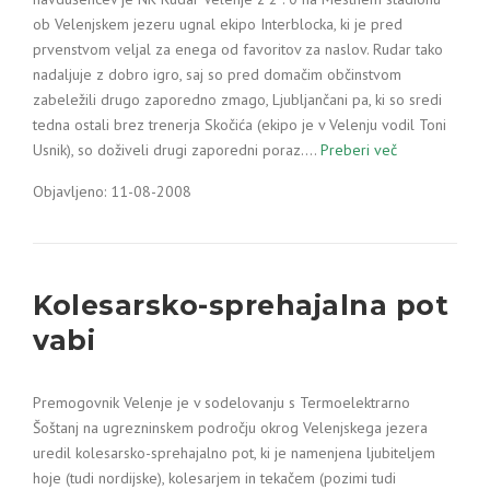
ob Velenjskem jezeru ugnal ekipo Interblocka, ki je pred
prvenstvom veljal za enega od favoritov za naslov. Rudar tako
nadaljuje z dobro igro, saj so pred domačim občinstvom
zabeležili drugo zaporedno zmago, Ljubljančani pa, ki so sredi
tedna ostali brez trenerja Skočića (ekipo je v Velenju vodil Toni
Usnik), so doživeli drugi zaporedni poraz.…
Preberi več
Objavljeno: 11-08-2008
Kolesarsko-sprehajalna pot
vabi
Premogovnik Velenje je v sodelovanju s Termoelektrarno
Šoštanj na ugrezninskem področju okrog Velenjskega jezera
uredil kolesarsko-sprehajalno pot, ki je namenjena ljubiteljem
hoje (tudi nordijske), kolesarjem in tekačem (pozimi tudi