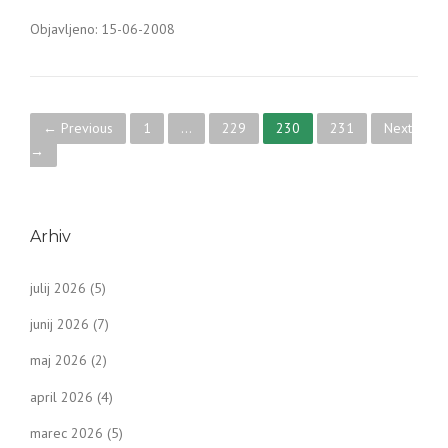
Objavljeno: 15-06-2008
P
← Previous
1
…
229
230
231
Next
→
o
s
Arhiv
t
s
julij 2026
(5)
n
junij 2026
(7)
a
maj 2026
(2)
april 2026
(4)
v
marec 2026
(5)
i