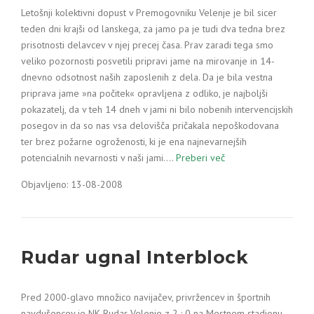
Letošnji kolektivni dopust v Premogovniku Velenje je bil sicer
teden dni krajši od lanskega, za jamo pa je tudi dva tedna brez
prisotnosti delavcev v njej precej časa. Prav zaradi tega smo
veliko pozornosti posvetili pripravi jame na mirovanje in 14-
dnevno odsotnost naših zaposlenih z dela. Da je bila vestna
priprava jame »na počitek« opravljena z odliko, je najboljši
pokazatelj, da v teh 14 dneh v jami ni bilo nobenih intervencijskih
posegov in da so nas vsa delovišča pričakala nepoškodovana
ter brez požarne ogroženosti, ki je ena najnevarnejših
potencialnih nevarnosti v naši jami.…
Preberi več
Objavljeno: 13-08-2008
Rudar ugnal Interblock
Pred 2000-glavo množico navijačev, privržencev in športnih
navdušencev je NK Rudar Velenje z 2 : 0 na Mestnem stadionu