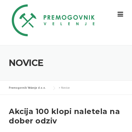
Skip
to
content
NOVICE
Premogovnik Velenje d.o.o.
>
Novice
Akcija 100 klopi naletela na
dober odziv