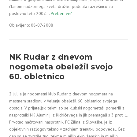
članom nadzornega sveta družbe podelila razrešnico za
poslovno leto 2007.…
Preberi več
Objavljeno: 08-07-2008
NK Rudar z dnevom
nogometa obeležil svojo
60. obletnico
2. julija je nogometni klub Rudar z dnevom nogometa na
mestnem stadionu v Velenju obeležil 60. obletnico svojega
obstoja. V prijateljski tekmi so se klubski nogometaši pomerili z
nasprotniki NK Aluminij iz Kidričevega in jih premagali s 3 proti 1.
Prvotno načrtovani nasprotnik, FC Žilina iz Slovaške, je iz
objektivnih razlogov tekmo v zadnjem trenutku odpovedal. Čez
dan so se zvrstile tudi tekme mlajših ekip, ženskih in mlajših