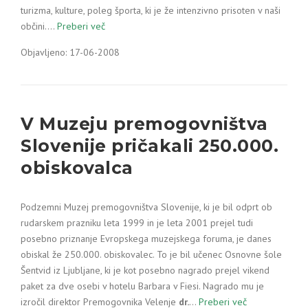
turizma, kulture, poleg športa, ki je že intenzivno prisoten v naši
občini.…
Preberi več
Objavljeno: 17-06-2008
V Muzeju premogovništva
Slovenije pričakali 250.000.
obiskovalca
Podzemni Muzej premogovništva Slovenije, ki je bil odprt ob
rudarskem prazniku leta 1999 in je leta 2001 prejel tudi
posebno priznanje Evropskega muzejskega foruma, je danes
obiskal že 250.000. obiskovalec. To je bil učenec Osnovne šole
Šentvid iz Ljubljane, ki je kot posebno nagrado prejel vikend
paket za dve osebi v hotelu Barbara v Fiesi. Nagrado mu je
izročil direktor Premogovnika Velenje
dr.
…
Preberi več