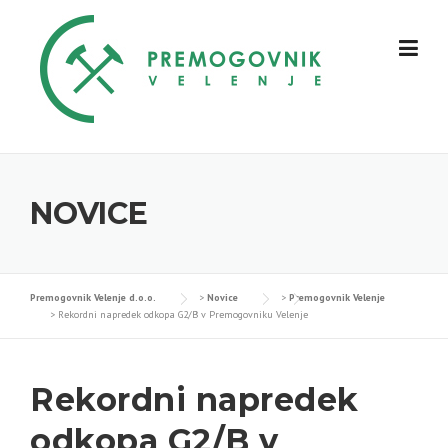
Skip
to
content
NOVICE
Premogovnik Velenje d.o.o.
>
Novice
>
Premogovnik Velenje
>
Rekordni napredek odkopa G2/B v Premogovniku Velenje
Rekordni napredek
odkopa G2/B v