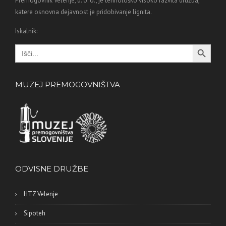
Premogovnik Velenje, d. o. o., je tehnološko visoko razvita družba,
katere osnovna dejavnost je pridobivanje lignita.
Iskalnik:
Search Button
Search
for:
MUZEJ PREMOGOVNIŠTVA
ODVISNE DRUŽBE
HTZ Velenje
Sipoteh