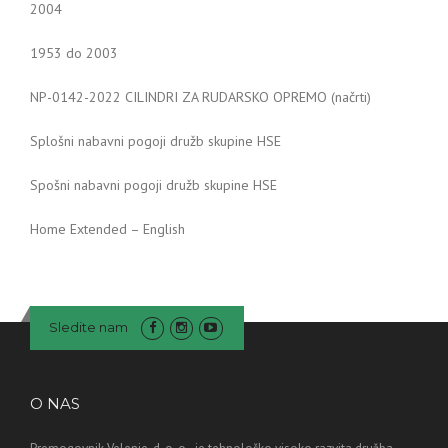
2004
1953 do 2003
NP-0142-2022 CILINDRI ZA RUDARSKO OPREMO (načrti)
Splošni nabavni pogoji družb skupine HSE
Spošni nabavni pogoji družb skupine HSE
Home Extended – English
Sledite nam
O NAS