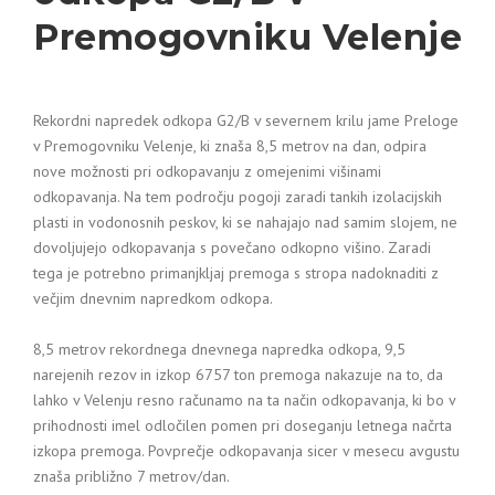
Premogovniku Velenje
Rekordni napredek odkopa G2/B v severnem krilu jame Preloge
v Premogovniku Velenje, ki znaša 8,5 metrov na dan, odpira
nove možnosti pri odkopavanju z omejenimi višinami
odkopavanja. Na tem področju pogoji zaradi tankih izolacijskih
plasti in vodonosnih peskov, ki se nahajajo nad samim slojem, ne
dovoljujejo odkopavanja s povečano odkopno višino. Zaradi
tega je potrebno primanjkljaj premoga s stropa nadoknaditi z
večjim dnevnim napredkom odkopa.
8,5 metrov rekordnega dnevnega napredka odkopa, 9,5
narejenih rezov in izkop 6757 ton premoga nakazuje na to, da
lahko v Velenju resno računamo na ta način odkopavanja, ki bo v
prihodnosti imel odločilen pomen pri doseganju letnega načrta
izkopa premoga. Povprečje odkopavanja sicer v mesecu avgustu
znaša približno 7 metrov/dan.