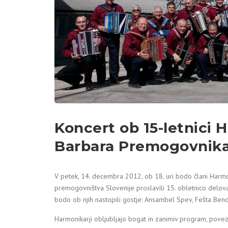
Koncert ob 15-letnici
Barbara Premogovnika
V petek, 14. decembra 2012, ob 18. uri bodo člani Har
premogovništva Slovenije proslavili 15. obletnico delov
bodo ob njih nastopili gostje: Ansambel Spev, Fešta Bend 
Harmonikarji obljubljajo bogat in zanimiv program, pove