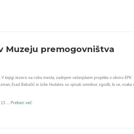
 v Muzeju premogovništva
ev. V knjigi Jezero na robu mesta, zadnjem velenjskem projektu v okviru EPK
ezman, Esad Babačić in Jože Hudales so spisali omnibus zgodb, ki se, vsaka 
k, 13.…
Preberi več