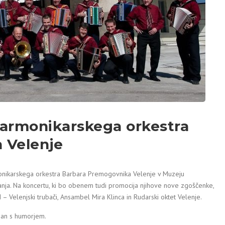
 Harmonikarskega orkestra
 Velenje
monikarskega orkestra Barbara Premogovnika Velenje v Muzeju
anja. Na koncertu, ki bo obenem tudi promocija njihove nove zgoščenke,
– Velenjski trubači, Ansambel Mira Klinca in Rudarski oktet Velenje.
zan s humorjem.