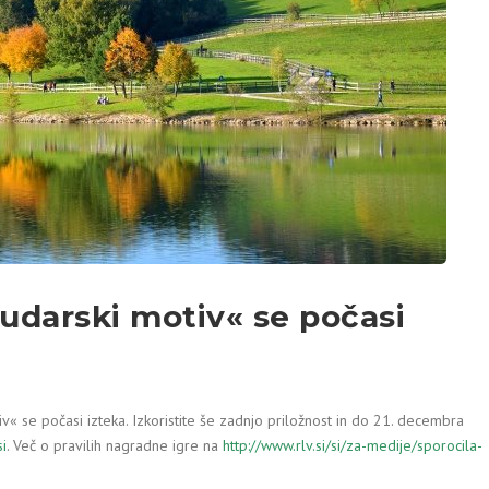
udarski motiv« se počasi
« se počasi izteka. Izkoristite še zadnjo priložnost in do 21. decembra
si
. Več o pravilih nagradne igre na
http://www.rlv.si/si/za-medije/sporocila-