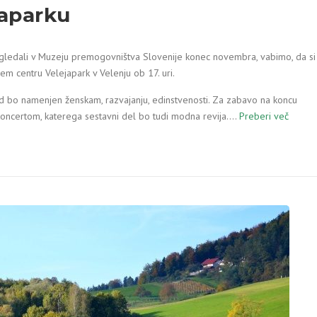
japarku
gledali v Muzeju premogovništva Slovenije konec novembra, vabimo, da si
m centru Velejapark v Velenju ob 17. uri.
d bo namenjen ženskam, razvajanju, edinstvenosti. Za zabavo na koncu
koncertom, katerega sestavni del bo tudi modna revija.…
Preberi več