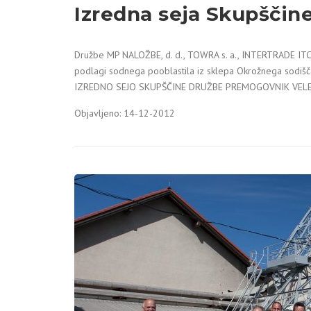
Izredna seja Skupščin
Družbe MP NALOŽBE, d. d., TOWRA s. a., INTERTRADE ITC d.
podlagi sodnega pooblastila iz sklepa Okrožnega sodišča
IZREDNO SEJO SKUPŠČINE DRUŽBE PREMOGOVNIK VELENJE, d
Objavljeno: 14-12-2012