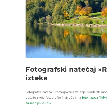
Fotografski natečaj »R
izteka
Fotografski natečaj Premogovnika Velenje »Rudarski motiv
pošljite svoje fotografije (največ tri) na
foto.natecaj@rlv.
za-medije?id=982
.