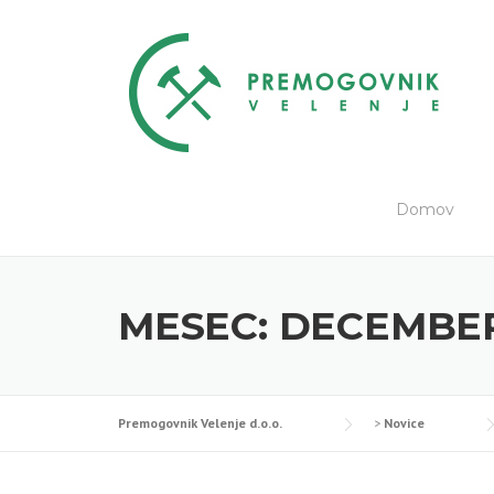
Skip
to
content
Domov
MESEC:
DECEMBER
Premogovnik Velenje d.o.o.
>
Novice