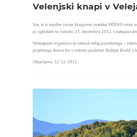
Velenjski knapi v Vele
Vse, ki si modne revije blagovne znamke MÓDEO niste o
jo ogledate to soboto, 15. decembra 2012, v nakupovalne
Velejapark organizira ta vikend nekaj posebnega – viken
prijetnega dneva bo v soboto poskrbel Boštjan Bračič s 
Objavljeno: 12-12-2012