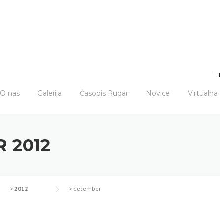
T
O nas
Galerija
Časopis Rudar
Novice
Virtualn
 2012
>
2012
>
december