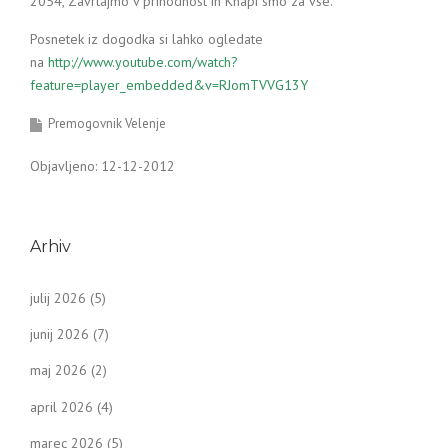
2054, Zavrtajmo v prihodnost in Knapi smo za vse.
Posnetek iz dogodka si lahko ogledate
na
http://www.youtube.com/watch?
feature=player_embedded&v=RJomTVVG13Y
Premogovnik Velenje
Objavljeno: 12-12-2012
Arhiv
julij 2026
(5)
junij 2026
(7)
maj 2026
(2)
april 2026
(4)
marec 2026
(5)