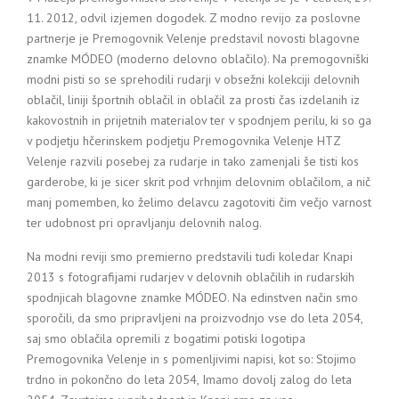
11. 2012, odvil izjemen dogodek. Z modno revijo za poslovne
partnerje je Premogovnik Velenje predstavil novosti blagovne
znamke MÓDEO (moderno delovno oblačilo). Na premogovniški
modni pisti so se sprehodili rudarji v obsežni kolekciji delovnih
oblačil, liniji športnih oblačil in oblačil za prosti čas izdelanih iz
kakovostnih in prijetnih materialov ter v spodnjem perilu, ki so ga
v podjetju hčerinskem podjetju Premogovnika Velenje HTZ
Velenje razvili posebej za rudarje in tako zamenjali še tisti kos
garderobe, ki je sicer skrit pod vrhnjim delovnim oblačilom, a nič
manj pomemben, ko želimo delavcu zagotoviti čim večjo varnost
ter udobnost pri opravljanju delovnih nalog.
Na modni reviji smo premierno predstavili tudi koledar Knapi
2013 s fotografijami rudarjev v delovnih oblačilih in rudarskih
spodnjicah blagovne znamke MÓDEO. Na edinstven način smo
sporočili, da smo pripravljeni na proizvodnjo vse do leta 2054,
saj smo oblačila opremili z bogatimi potiski logotipa
Premogovnika Velenje in s pomenljivimi napisi, kot so: Stojimo
trdno in pokončno do leta 2054, Imamo dovolj zalog do leta