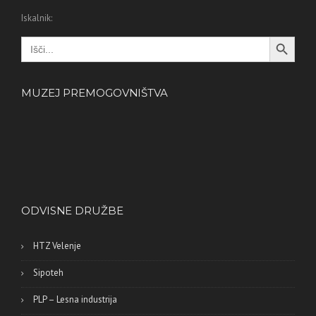
Iskalnik:
Search Button
Search
for:
MUZEJ PREMOGOVNIŠTVA
ODVISNE DRUŽBE
HTZ Velenje
Sipoteh
PLP – Lesna industrija