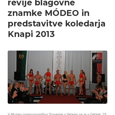
revije blagovne
znamke MÓDEO in
predstavitve koledarja
Knapi 2013
V Muzeju premogovništva Slovenije v Velenju se je v četrtek, 29.