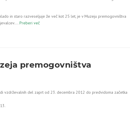
ado in staro razveseljuje že več kot 25 let, je v Muzeju premogovništva
mljevalcev.…
Preberi več
uzeja premogovništva
di vzdrževalnih del zaprt od 23. decembra 2012 do predvidoma začetka
013.