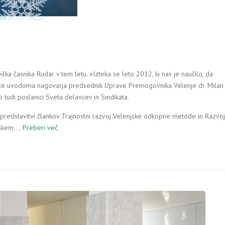
lka časnika Rudar v tem letu. »Izteka se leto 2012, ki nas je naučilo, da
ce uvodoma nagovarja predsednik Uprave Premogovnika Velenje dr. Milan
udi poslanici Sveta delavcev in Sindikata.
 predstavitvi člankov Trajnostni razvoj Velenjske odkopne metode in Razvoj
aškem.…
Preberi več