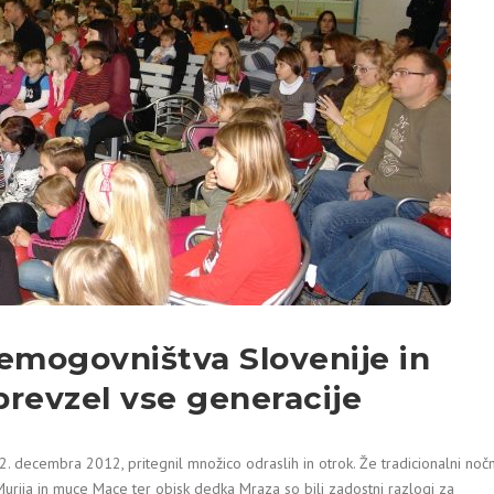
emogovništva Slovenije in
revzel vse generacije
. decembra 2012, pritegnil množico odraslih in otrok. Že tradicionalni nočn
rija in muce Mace ter obisk dedka Mraza so bili zadostni razlogi za