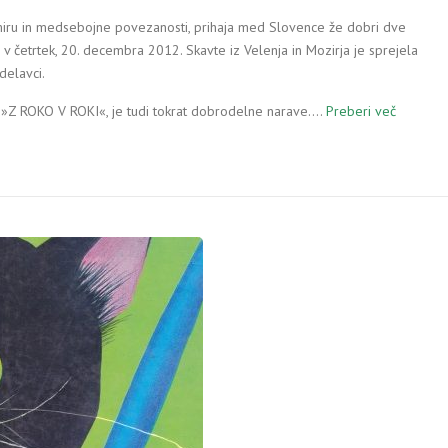
miru in medsebojne povezanosti, prihaja med Slovence že dobri dve
v četrtek, 20. decembra 2012. Skavte iz Velenja in Mozirja je sprejela
delavci.
me »Z ROKO V ROKI«, je tudi tokrat dobrodelne narave.…
Preberi več