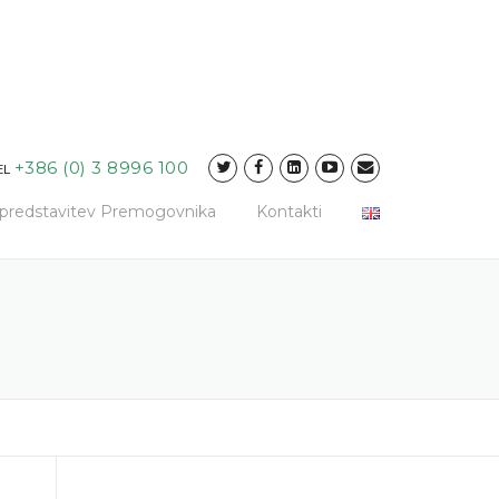
+386 (0) 3 8996 100
EL
a predstavitev Premogovnika
Kontakti