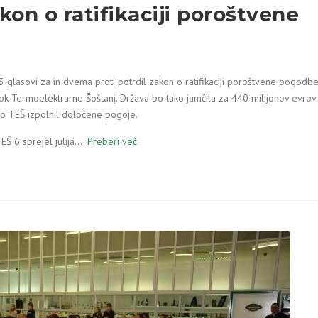
kon o ratifikaciji poroštvene
53 glasovi za in dvema proti potrdil zakon o ratifikaciji poroštvene pogodb
lok Termoelektrarne Šoštanj. Država bo tako jamčila za 440 milijonov evrov
r bo TEŠ izpolnil določene pogoje.
Š 6 sprejel julija.…
Preberi več