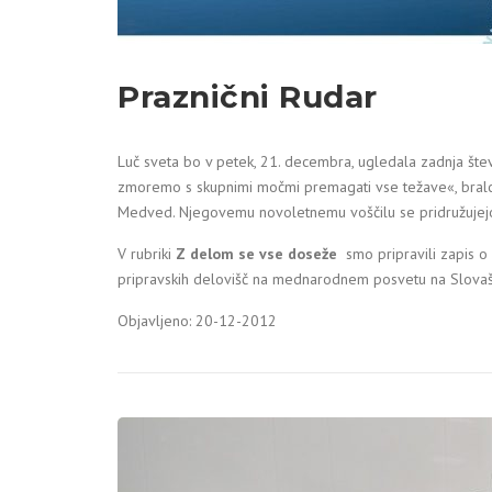
Praznični Rudar
Luč sveta bo v petek, 21. decembra, ugledala zadnja števi
zmoremo s skupnimi močmi premagati vse težave«, bral
Medved. Njegovemu novoletnemu voščilu se pridružujejo t
V rubriki
Z delom se vse doseže
smo pripravili zapis o
pripravskih delovišč na mednarodnem posvetu na Slov
Objavljeno: 20-12-2012