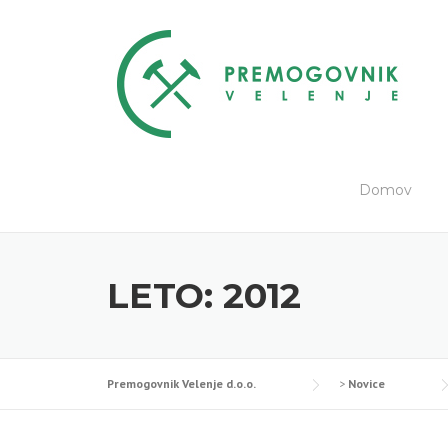
Skip
to
content
Domov
LETO:
2012
Premogovnik Velenje d.o.o.
>
Novice