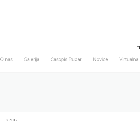
T
O nas
Galerija
Časopis Rudar
Novice
Virtualn
>
2012