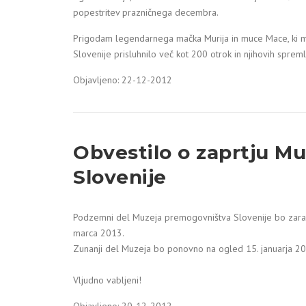
popestritev prazničnega decembra.
Prigodam legendarnega mačka Murija in muce Mace, ki ml
Slovenije prisluhnilo več kot 200 otrok in njihovih spre
Objavljeno: 22-12-2012
Obvestilo o zaprtju M
Slovenije
Podzemni del Muzeja premogovništva Slovenije bo zara
marca 2013.
Zunanji del Muzeja bo ponovno na ogled 15. januarja 2
Vljudno vabljeni!
Objavljeno: 20-12-2012