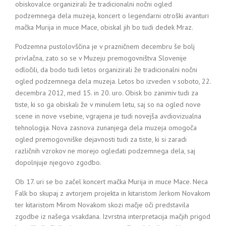
obiskovalce organizirali že tradicionalni nočni ogled
podzemnega dela muzeja, koncert o legendarni otroški avanturi
mačka Murija in muce Mace, obiskal jih bo tudi dedek Mraz.
Podzemna pustolovščina je v prazničnem decembru še bolj
privlačna, zato so se v Muzeju premogovništva Slovenije
odločili, da bodo tudi letos organizirali že tradicionalni nočni
ogled podzemnega dela muzeja. Letos bo izveden v soboto, 22.
decembra 2012, med 15. in 20. uro. Obisk bo zanimiv tudi za
tiste, ki so ga obiskali že v minulem letu, saj so na ogled nove
scene in nove vsebine, vgrajena je tudi novejša avdiovizualna
tehnologija. Nova zasnova zunanjega dela muzeja omogoča
ogled premogovniške dejavnosti tudi za tiste, ki si zaradi
različnih vzrokov ne morejo ogledati podzemnega dela, saj
dopolnjuje njegovo zgodbo.
Ob 17. uri se bo začel koncert mačka Murija in muce Mace. Neca
Falk bo skupaj z avtorjem projekta in kitaristom Jerkom Novakom
ter kitaristom Mirom Novakom skozi mačje oči predstavila
zgodbe iz našega vsakdana. Izvrstna interpretacija mačjih prigod