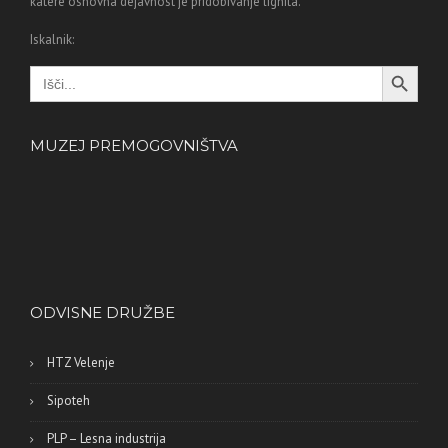
katere osnovna dejavnost je pridobivanje lignita.
Iskalnik:
Search Button
Search
for:
MUZEJ PREMOGOVNIŠTVA
ODVISNE DRUŽBE
HTZ Velenje
Sipoteh
PLP – Lesna industrija