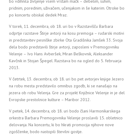
bo vdihnila življenje vsem vrstam mačk – debelim, suhim,
pridnim, porednim, uživačem, učenjakom in še katerim. Otroke bo
po koncertu obiskal dedek Mraz.
V torek, 11. decembra, ob 18. uri bo v Razstavišču Barbara
odprtje razstave Štirje avtorji na kosu premoga – rudarski motivi
in predstavitev pesniške zbirke Ota Gradišnika Jamšek 33. Svoja
dela bodo predstavili štirje avtorji, zaposleni v Premogovniku
Velenje – Ivo Hans Avberšek, Miran Beškovnik, Aleksander
Kavčnik in Stojan Špegel. Razstava bo na ogled do 5. februarja
2013.
V četrtek, 13. decembra, ob 18. uri bo pet avtorjev knjige Jezero
na robu mesta predstavilo omnibus zgodb, ki se nanašajo na
jezera ob robu Velenja. Gre za projekt Knjižnice Velenje in je del
Evropske prestolnice kulture – Maribor 2012.
V petek, 14. decembra, ob 18. uri bodo člani Harmonikarskega
orkestra Barbara Premogovnika Velenje proslavili 15. obletnico
delovanja. Na koncertu, ki bo hkrati promocija njihove nove
zgoščenke, bodo nastopili številni gostje.