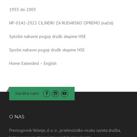
1953 do 2003
NP-0142-2022 CILINDRI ZA RUDARSKO OPREMO (načrti)
Splošni nabavni pogoji družb skupine HSE
Spošni nabavni pogoji družb skupine HSE
Home Extended – English
Sledite nam
O NAS
Premogovnik Velenje, d. o. o., je tehnološko visoko razvita družba,