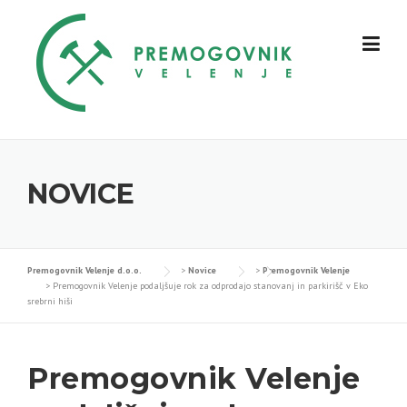
Skip
to
content
NOVICE
Premogovnik Velenje d.o.o.
>
Novice
>
Premogovnik Velenje
>
Premogovnik Velenje podaljšuje rok za odprodajo stanovanj in parkirišč v Eko
srebrni hiši
Premogovnik Velenje