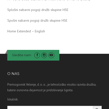
Splošni nabavni pogoji družb skupine HSE
Spošni nabavni pogoji družb skupine HSE
Home Extended – English
Sledite nam
O NAS
Premogovnik Velenje, d. o. o., je tehnološko visoko razvita družba,
katere osnovna dejavnost je pridobivanje lignita.
Iskalnik:
Search Button
Search