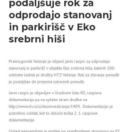
podaljšuje rok za
odprodajo stanovanj
in parkirišč v Eko
srebrni hiši
Premogovnik Velenje je objavil javni razpis za odprodajo
stanovanj in parkirišč v objektu Eko srebrna hiša, katerih 100-
odstotni lastnik je družba HTZ Velenje. Rok za zbiranje ponudb
je podaljšan do prejema ustreznih ponudb.
Javni razpis je objavljen v Uradnem listu RS, razpisna
dokumentacija pa na spletni strani družbe na
http://www.rlv.si/si/dezinvestiranje/1409. Dokumentacijo je
potrebno oddati, kot to določa točka 2. 1. razpisne
dokumentacije.
Ogled nepremičnin je možen po predhodnem dogovoru na 03