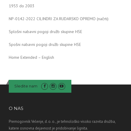
1953 do 2003
NP-0142-2022 CILINDRI ZA RUDARSKO OPREMO (načrti)
Splošni nabavni pogoji družb skupine HSE
Spošni nabavni pogoji družb skupine HSE
Home Extended – English
Sledite nam
O NAS
Premogovnik Velenje, d. o. o., je tehnološko visoko razvita družba,
katere osnovna dejavnost je pridobivanje lignita.