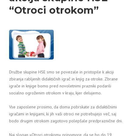
“Otroci otrokom”
Družbe skupine HSE smo se povezale in pristopile k akciji
zbiranja rabljenih didaktičnih igrač in knjig za otroke. Zbrane
igrače in knjige bomo pred novoletnimi prazniki podarili
socialno ogroženim otrokom v kraju, kjer delujemo.
Vse zaposlene prosimo, da doma pobrskate za didaktičnimi
igračami in knjigami, ki jih vaši otroci ne potrebujejo več, saj
bodo drugim otrokom zagotovo polepšale predpraznične dni.
Naj slogan »Otroci otrokom« pripomore, da se bo do 19.