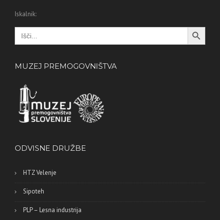
Iskalnik:
Search Button
Search
for:
MUZEJ PREMOGOVNIŠTVA
ODVISNE DRUŽBE
HTZ Velenje
Sipoteh
PLP – Lesna industrija