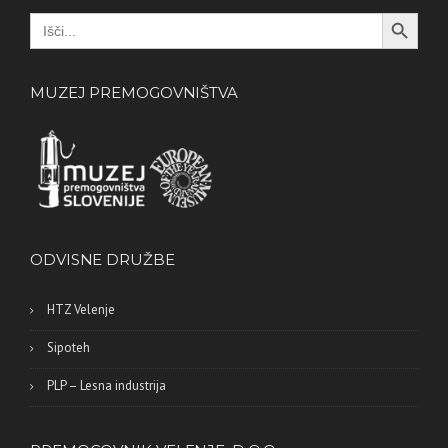
Search Button
Search
for:
MUZEJ PREMOGOVNIŠTVA
ODVISNE DRUŽBE
HTZ Velenje
Sipoteh
PLP – Lesna industrija