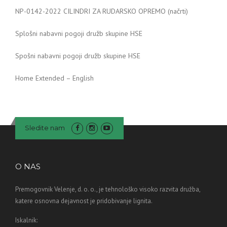
NP-0142-2022 CILINDRI ZA RUDARSKO OPREMO (načrti)
Splošni nabavni pogoji družb skupine HSE
Spošni nabavni pogoji družb skupine HSE
Home Extended – English
Sledite nam
O NAS
Premogovnik Velenje, d. o. o., je tehnološko visoko razvita družba,
katere osnovna dejavnost je pridobivanje lignita.
Iskalnik: