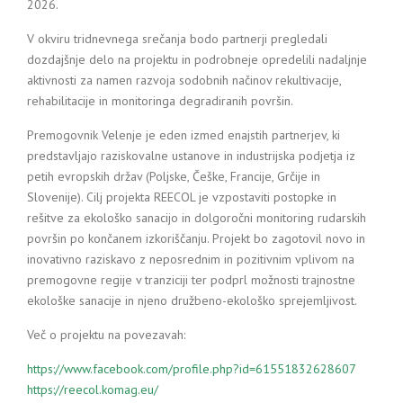
2026.
V okviru tridnevnega srečanja bodo partnerji pregledali
dozdajšnje delo na projektu in podrobneje opredelili nadaljnje
aktivnosti za namen razvoja sodobnih načinov rekultivacije,
rehabilitacije in monitoringa degradiranih površin.
Premogovnik Velenje je eden izmed enajstih partnerjev, ki
predstavljajo raziskovalne ustanove in industrijska podjetja iz
petih evropskih držav (Poljske, Češke, Francije, Grčije in
Slovenije). Cilj projekta REECOL je vzpostaviti postopke in
rešitve za ekološko sanacijo in dolgoročni monitoring rudarskih
površin po končanem izkoriščanju. Projekt bo zagotovil novo in
inovativno raziskavo z neposrednim in pozitivnim vplivom na
premogovne regije v tranziciji ter podprl možnosti trajnostne
ekološke sanacije in njeno družbeno-ekološko sprejemljivost.
Več o projektu na povezavah:
https://www.facebook.com/profile.php?id=61551832628607
https://reecol.komag.eu/