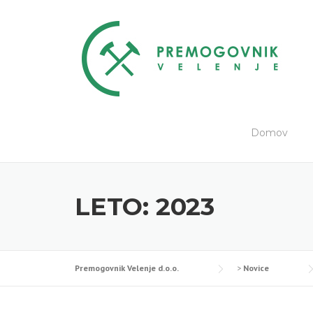
Skip
to
content
Domov
LETO:
2023
Premogovnik Velenje d.o.o.
>
Novice