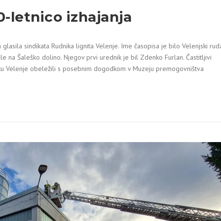
-letnico izhajanja
a glasila sindikata Rudnika lignita Velenje. Ime časopisa je bilo Velenjski rud
 le na Šaleško dolino. Njegov prvi urednik je bil Zdenko Furlan. Častitljivi
iku Velenje obeležili s posebnim dogodkom v Muzeju premogovništva