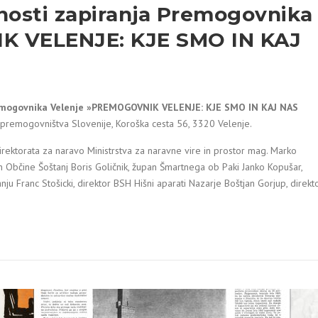
nosti zapiranja Premogovnika
K VELENJE: KJE SMO IN KAJ
Premogovnika Velenje »PREMOGOVNIK VELENJE: KJE SMO IN KAJ NAS
 premogovništva Slovenije, Koroška cesta 56, 3320 Velenje.
irektorata za naravo Ministrstva za naravne vire in prostor mag. Marko
Občine Šoštanj Boris Goličnik, župan Šmartnega ob Paki Janko Kopušar,
ranju Franc Stošicki, direktor BSH Hišni aparati Nazarje Boštjan Gorjup, direkt