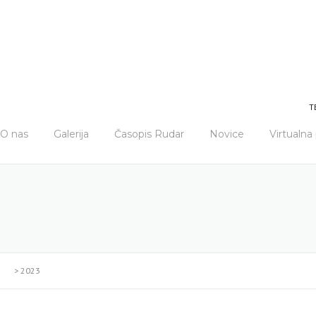
T
O nas
Galerija
Časopis Rudar
Novice
Virtualn
>
2023