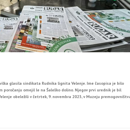
evilka
glasila sindikata Rudnika lignita Velenje. Ime časopisa je bilo
jem poročanju omejil le na Šaleško dolino. Njegov prvi urednik je bil
 Velenje obeležili v četrtek, 9. novembra 2023, v Muzeju premogovništv