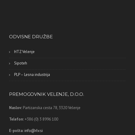
ODVISNE DRUŽBE
HTZ Velenje
Sipoteh
PLP – Lesna industrija
PREMOGOVNIK VELENJE, D.O.O.
Naslov:
Partizanska cesta 78,
3320 Velenje
Telefon:
+386 (0) 3 8996 100
E-pošta:
info@rlv.si