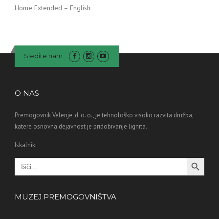
Home Extended – English
Sledite nam
O NAS
Premogovnik Velenje, d. o. o., je tehnološko visoko razvita družba,
katere osnovna dejavnost je pridobivanje lignita.
Iskalnik:
Search Button
Search
for:
MUZEJ PREMOGOVNIŠTVA