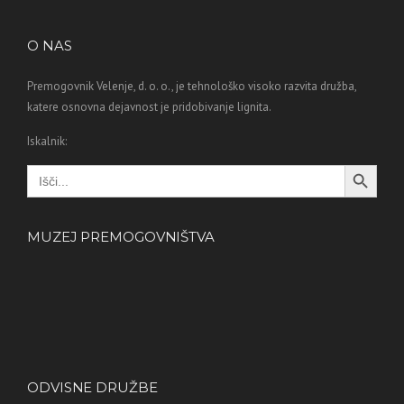
O NAS
Premogovnik Velenje, d. o. o., je tehnološko visoko razvita družba,
katere osnovna dejavnost je pridobivanje lignita.
Iskalnik:
Search Button
Search
for:
MUZEJ PREMOGOVNIŠTVA
ODVISNE DRUŽBE