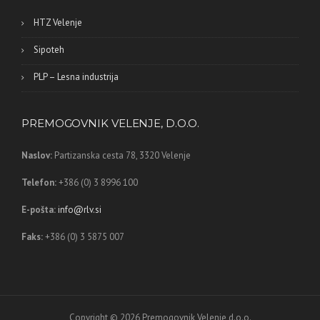
HTZ Velenje
Sipoteh
PLP – Lesna industrija
PREMOGOVNIK VELENJE, D.O.O.
Naslov:
Partizanska cesta 78,
3320 Velenje
Telefon:
+386 (0) 3 8996 100
E-pošta:
info@rlv.si
Faks:
+386 (0) 3 5875 007
Copyright © 2026 Premogovnik Velenje d.o.o.