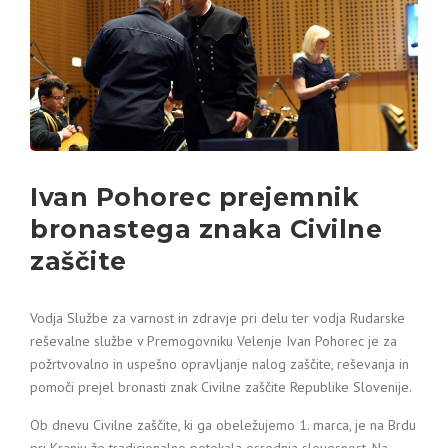
Ivan Pohorec prejemnik
bronastega znaka Civilne
zaščite
Vodja Službe za varnost in zdravje pri delu ter vodja Rudarske
reševalne službe v Premogovniku Velenje Ivan Pohorec je za
požrtvovalno in uspešno opravljanje nalog zaščite, reševanja in
pomoči prejel bronasti znak Civilne zaščite Republike Slovenije.
Ob dnevu Civilne zaščite, ki ga obeležujemo 1. marca, je na Brdu
pri Kranju že tradicionalno potekala osrednja slovesnost. Na