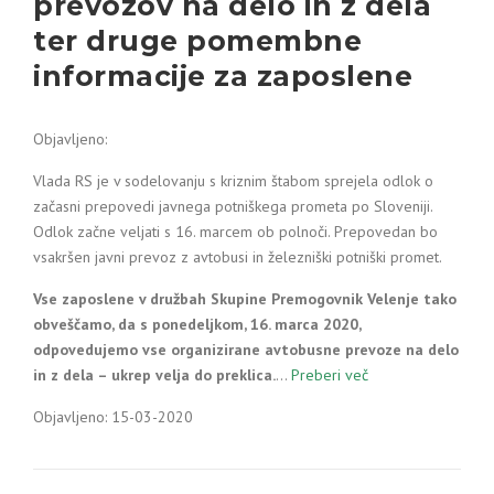
prevozov na delo in z dela
ter druge pomembne
informacije za zaposlene
Objavljeno:
Vlada RS je v sodelovanju s kriznim štabom sprejela odlok o
začasni prepovedi javnega potniškega prometa po Sloveniji.
Odlok začne veljati s 16. marcem ob polnoči. Prepovedan bo
vsakršen javni prevoz z avtobusi in železniški potniški promet.
Vse zaposlene v družbah Skupine Premogovnik Velenje tako
obveščamo, da s ponedeljkom, 16. marca 2020,
odpovedujemo vse organizirane avtobusne prevoze na delo
in z dela – ukrep velja do preklica.
…
Preberi več
Objavljeno: 15-03-2020