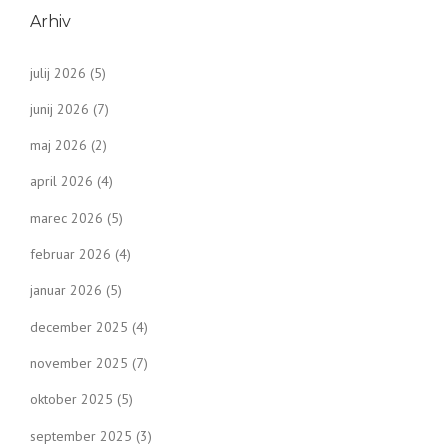
s
Arhiv
t
julij 2026
(5)
s
junij 2026
(7)
n
maj 2026
(2)
a
april 2026
(4)
v
marec 2026
(5)
i
februar 2026
(4)
g
januar 2026
(5)
a
december 2025
(4)
t
november 2025
(7)
oktober 2025
(5)
i
september 2025
(3)