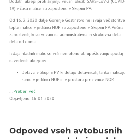
Dodatni ukrepi proti širjenju virusni okužb SARS-CoV-2 (COVID-
19) v času malice za zaposlene v Skupini PV:
Od 16. 3. 2020 dalje Gorenje Gostinstvo ne izvaja več storitve
tople malice v jedilnici NOP za zaposlene v Skupini PV. Večina
zaposlenih, ki so vezani na administrativna in strokovna dela,
dela od doma.
Izdaja hladnih malic se vrši nemoteno ob upoštevanju spodaj
navedenih ukrepov:
Delavci v Skupini PV, ki delajo delavnicah, lahko malicajo
samo v jedilnici NOP in v prostoru prezivnice NOP.
…
Preberi več
Objavljeno: 16-03-2020
Odpoved vseh avtobusnih