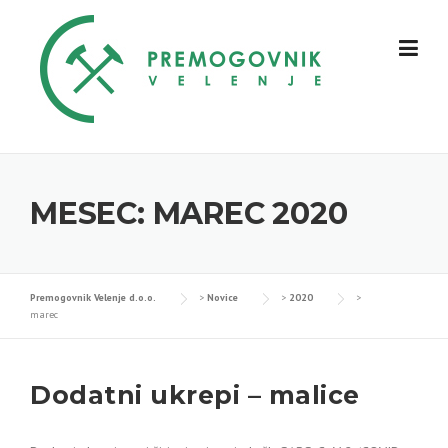
Skip
to
content
MESEC:
MAREC 2020
Premogovnik Velenje d.o.o.
>
Novice
>
2020
>
marec
Dodatni ukrepi – malice