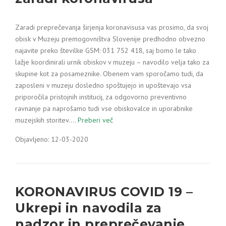
Zaradi preprečevanja širjenja koronavisusa vas prosimo, da svoj
obisk v Muzeju premogovništva Slovenije predhodno obvezno
najavite preko številke GSM: 031 752 418, saj bomo le tako
lažje koordinirali urnik obiskov v muzeju – navodilo velja tako za
skupine kot za posameznike. Obenem vam sporočamo tudi, da
zaposleni v muzeju dosledno spoštujejo in upoštevajo vsa
priporočila pristojnih institucij, za odgovorno preventivno
ravnanje pa naprošamo tudi vse obiskovalce in uporabnike
muzejskih storitev.…
Preberi več
Objavljeno: 12-03-2020
KORONAVIRUS COVID 19 –
Ukrepi in navodila za
nadzor in preprečevanje