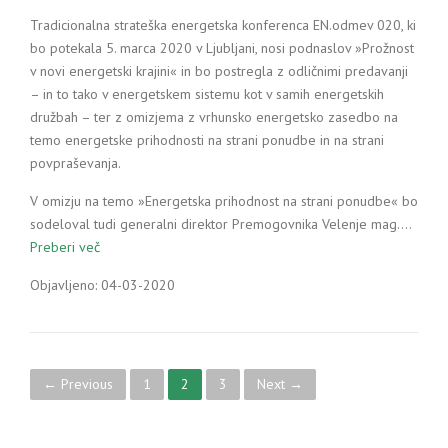
Tradicionalna strateška energetska konferenca EN.odmev 020, ki
bo potekala 5. marca 2020 v Ljubljani, nosi podnaslov »Prožnost
v novi energetski krajini« in bo postregla z odličnimi predavanji
– in to tako v energetskem sistemu kot v samih energetskih
družbah – ter z omizjema z vrhunsko energetsko zasedbo na
temo energetske prihodnosti na strani ponudbe in na strani
povpraševanja.
V omizju na temo »Energetska prihodnost na strani ponudbe« bo
sodeloval tudi generalni direktor Premogovnika Velenje mag.…
Preberi več
Objavljeno: 04-03-2020
P
← Previous
1
2
3
Next →
o