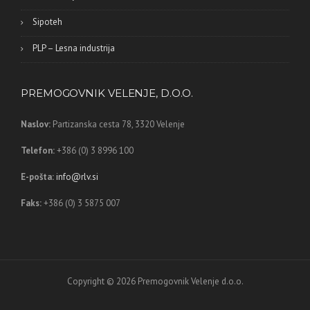
Sipoteh
PLP – Lesna industrija
PREMOGOVNIK VELENJE, D.O.O.
Naslov:
Partizanska cesta 78,
3320 Velenje
Telefon:
+386 (0) 3 8996 100
E-pošta:
info@rlv.si
Faks:
+386 (0) 3 5875 007
Copyright © 2026 Premogovnik Velenje d.o.o.