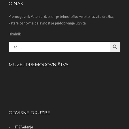
O NAS
Premogovnik Velenje, d. o. o., je tehnološko visoko razvita družba,
katere osnovna dejavnost je pridobivanje lignita.
Iskalnik:
Search Button
Search
for:
MUZEJ PREMOGOVNIŠTVA
ODVISNE DRUŽBE
HTZ Velenje