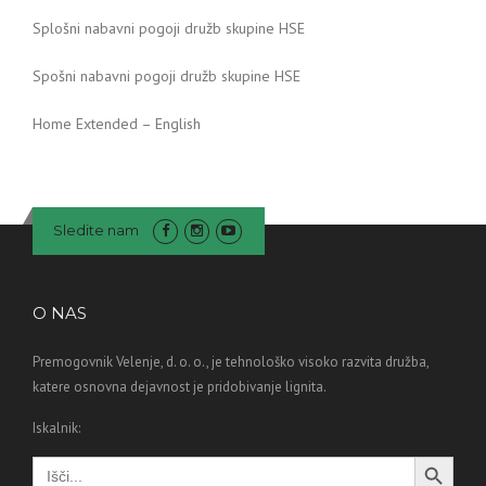
Splošni nabavni pogoji družb skupine HSE
Spošni nabavni pogoji družb skupine HSE
Home Extended – English
Sledite nam
O NAS
Premogovnik Velenje, d. o. o., je tehnološko visoko razvita družba,
katere osnovna dejavnost je pridobivanje lignita.
Iskalnik:
Search Button
Search
for: