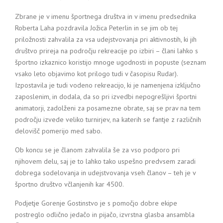
Zbrane je v imenu športnega društva in v imenu predsednika
Roberta Laha pozdravila Jožica Peterlin in se jim ob tej
priložnosti zahvalila za vsa udejstvovanja pri aktivnostih, ki jih
društvo prireja na področju rekreacije po izbiri – člani lahko s
športno izkaznico koristijo mnoge ugodnosti in popuste (seznam
vsako leto objavimo kot prilogo tudi v časopisu Rudar).
Izpostavila je tudi vodeno rekreacijo, ki je namenjena izključno
zaposlenim, in dodala, da so pri izvedbi nepogrešljivi športni
animatorji, zadolženi za posamezne obrate, saj se prav na tem
področju izvede veliko turnirjev, na katerih se fantje z različnih
delovišč pomerijo med sabo.
Ob koncu se je članom zahvalila še za vso podporo pri
njihovem delu, saj je to lahko tako uspešno predvsem zaradi
dobrega sodelovanja in udejstvovanja vseh članov – teh je v
športno društvo včlanjenih kar 4500.
Podjetje Gorenje Gostinstvo je s pomočjo dobre ekipe
postreglo odlično jedačo in pijačo, izvrstna glasba ansambla