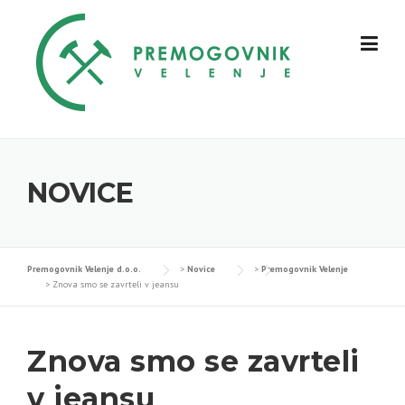
Skip
to
content
NOVICE
Premogovnik Velenje d.o.o.
>
Novice
>
Premogovnik Velenje
>
Znova smo se zavrteli v jeansu
Znova smo se zavrteli
v jeansu