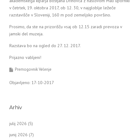
akademskega kiparja Boštjana Drinovca z naslovom Mali uporniki
v četrtek, 19. oktobra 2017, ob 12. 30, v najgloblje ležeče
razstavišče v Sloveniji, 160 m pod zemeljsko površino.
Prosimo, da ste na prizorišču vsaj ob 12.15 zaradi prevoza v
jamski del muzeja.
Razstava bo na ogled do 27. 12. 2017.
Prijazno vabljeni!
Premogovnik Velenje
Objavljeno: 17-10-2017
Arhiv
julij 2026
(5)
junij 2026
(7)