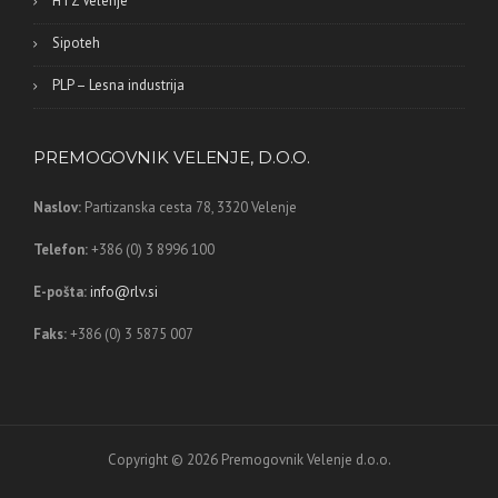
HTZ Velenje
Sipoteh
PLP – Lesna industrija
PREMOGOVNIK VELENJE, D.O.O.
Naslov:
Partizanska cesta 78,
3320 Velenje
Telefon:
+386 (0) 3 8996 100
E-pošta:
info@rlv.si
Faks:
+386 (0) 3 5875 007
Copyright © 2026 Premogovnik Velenje d.o.o.