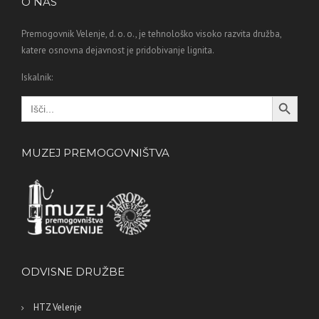
O NAS
Premogovnik Velenje, d. o. o., je tehnološko visoko razvita družba,
katere osnovna dejavnost je pridobivanje lignita.
Iskalnik:
Search Button
Search
for:
MUZEJ PREMOGOVNIŠTVA
ODVISNE DRUŽBE
HTZ Velenje