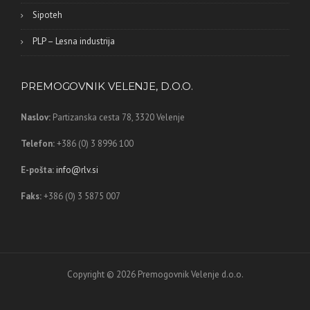
Sipoteh
PLP – Lesna industrija
PREMOGOVNIK VELENJE, D.O.O.
Naslov:
Partizanska cesta 78,
3320 Velenje
Telefon:
+386 (0) 3 8996 100
E-pošta:
info@rlv.si
Faks:
+386 (0) 3 5875 007
Copyright © 2026 Premogovnik Velenje d.o.o.