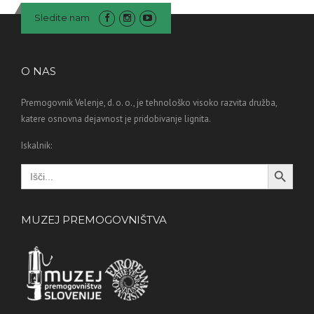
Sledite nam
O NAS
Premogovnik Velenje, d. o. o., je tehnološko visoko razvita družba,
katere osnovna dejavnost je pridobivanje lignita.
Iskalnik:
Search Button
Search
for:
MUZEJ PREMOGOVNIŠTVA