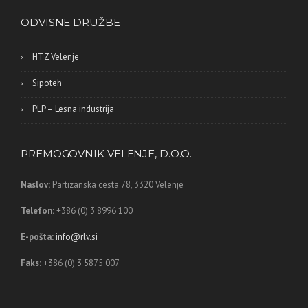
ODVISNE DRUŽBE
HTZ Velenje
Sipoteh
PLP – Lesna industrija
PREMOGOVNIK VELENJE, D.O.O.
Naslov:
Partizanska cesta 78,
3320 Velenje
Telefon:
+386 (0) 3 8996 100
E-pošta:
info@rlv.si
Faks:
+386 (0) 3 5875 007