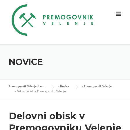
Skip
to
content
NOVICE
Premogovnik Velenje d.o.o.
>
Novice
>
Premogovnik Velenje
>
Delovni obisk v Premogovniku Velenje
Delovni obisk v
Premogovniku Velenje