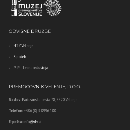
ODVISNE DRUŽBE
HTZ Velenje
Sipoteh
PLP – Lesna industrija
PREMOGOVNIK VELENJE, D.O.O.
Naslov:
Partizanska cesta 78,
3320 Velenje
Telefon:
+386 (0) 3 8996 100
E-pošta:
info@rlv.si