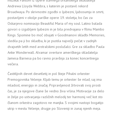
muzikal Fantom iz opere slavnega britanskega skladatelja
Andrewa Lloyda Webbra, s katerim je postavil rekord
Broadwaya. Po skrivnostni zgodbi o ljubezni, ljubosumju in smrti,
postavljeni v okolje pariške opere 19. stoletja, bo čas za
Oskarjevo nominacijo Beautiful Maria of my soul. Latino balada
govori o izgubljeni ljubezni in je bila predvajana v filmu Mambo
Kings. Spomine bo moč obujati v Goodmanovi skladbi Memories,
sledila pa ji bo skladba, ki je pustila največji pečat v zadnjih
dvajsetih letih med avstralskimi poslušalci. Gre za skladbo Paula
Anke Wonderwall. Alvamar overture ameriškega skladatelja
Jamesa Barnesa pa bo ravno pravšnja za konec koncertnega
večera.
Častitljivih devet desetletij in pol šteje Pihalni orkester
Premogovnika Velenje. Kljub temu je orkester še mlad, saj ima
mladost, energijo in značaj. Pripravljenost žrtvovati svoj prosti
čas, je za njegove člane še vedno živa vrlina. Motivacije za delo
in želje po ustvarjanju različnih melodij ter harmonij več kot sto
članom orkestra zagotovo ne manjka. S svojimi nastopi bogatijo
utrip v mestu Velenje, drugje po Sloveniji in zunaj njenih meja.