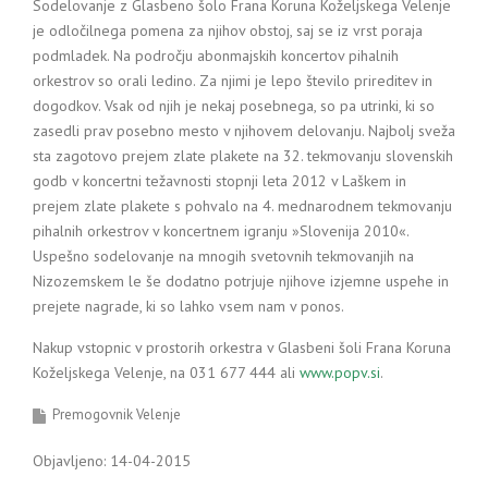
Sodelovanje z Glasbeno šolo Frana Koruna Koželjskega Velenje
je odločilnega pomena za njihov obstoj, saj se iz vrst poraja
podmladek. Na področju abonmajskih koncertov pihalnih
orkestrov so orali ledino. Za njimi je lepo število prireditev in
dogodkov. Vsak od njih je nekaj posebnega, so pa utrinki, ki so
zasedli prav posebno mesto v njihovem delovanju. Najbolj sveža
sta zagotovo prejem zlate plakete na 32. tekmovanju slovenskih
godb v koncertni težavnosti stopnji leta 2012 v Laškem in
prejem zlate plakete s pohvalo na 4. mednarodnem tekmovanju
pihalnih orkestrov v koncertnem igranju »Slovenija 2010«.
Uspešno sodelovanje na mnogih svetovnih tekmovanjih na
Nizozemskem le še dodatno potrjuje njihove izjemne uspehe in
prejete nagrade, ki so lahko vsem nam v ponos.
Nakup vstopnic v prostorih orkestra v Glasbeni šoli Frana Koruna
Koželjskega Velenje, na 031 677 444 ali
www.popv.si
.
Premogovnik Velenje
Objavljeno: 14-04-2015