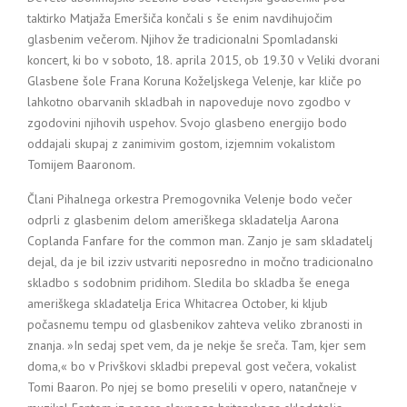
taktirko Matjaža Emeršiča končali s še enim navdihujočim
glasbenim večerom. Njihov že tradicionalni Spomladanski
koncert, ki bo v soboto, 18. aprila 2015, ob 19.30 v Veliki dvorani
Glasbene šole Frana Koruna Koželjskega Velenje, kar kliče po
lahkotno obarvanih skladbah in napoveduje novo zgodbo v
zgodovini njihovih uspehov. Svojo glasbeno energijo bodo
oddajali skupaj z zanimivim gostom, izjemnim vokalistom
Tomijem Baaronom.
Člani Pihalnega orkestra Premogovnika Velenje bodo večer
odprli z glasbenim delom ameriškega skladatelja Aarona
Coplanda Fanfare for the common man. Zanjo je sam skladatelj
dejal, da je bil izziv ustvariti neposredno in močno tradicionalno
skladbo s sodobnim pridihom. Sledila bo skladba še enega
ameriškega skladatelja Erica Whitacrea October, ki kljub
počasnemu tempu od glasbenikov zahteva veliko zbranosti in
znanja. »In sedaj spet vem, da je nekje še sreča. Tam, kjer sem
doma,« bo v Privškovi skladbi prepeval gost večera, vokalist
Tomi Baaron. Po njej se bomo preselili v opero, natančneje v