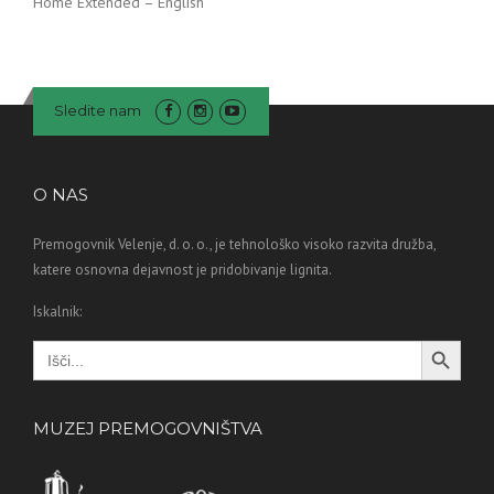
Home Extended – English
Sledite nam
O NAS
Premogovnik Velenje, d. o. o., je tehnološko visoko razvita družba,
katere osnovna dejavnost je pridobivanje lignita.
Iskalnik:
Search Button
Search
for:
MUZEJ PREMOGOVNIŠTVA