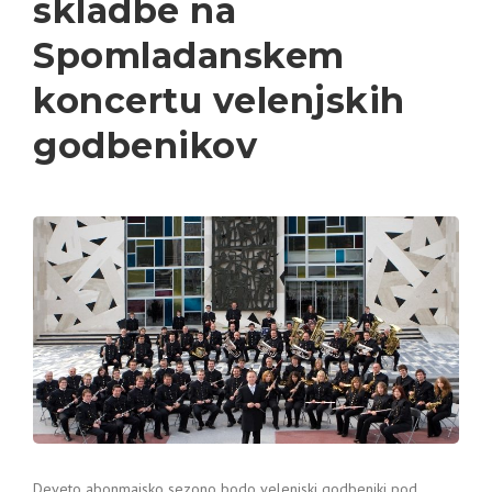
skladbe na
Spomladanskem
koncertu velenjskih
godbenikov
Deveto abonmajsko sezono bodo velenjski godbeniki pod