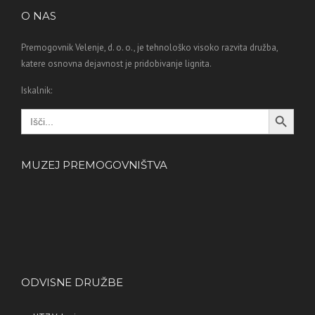
O NAS
Premogovnik Velenje, d. o. o., je tehnološko visoko razvita družba,
katere osnovna dejavnost je pridobivanje lignita.
Iskalnik:
Search Button
Search
for:
MUZEJ PREMOGOVNIŠTVA
ODVISNE DRUŽBE