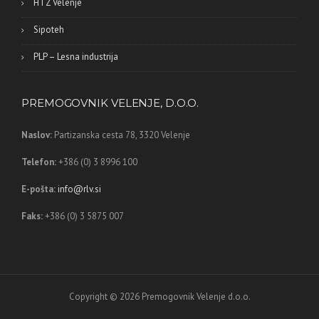
HTZ Velenje
Sipoteh
PLP – Lesna industrija
PREMOGOVNIK VELENJE, D.O.O.
Naslov:
Partizanska cesta 78,
3320 Velenje
Telefon:
+386 (0) 3 8996 100
E-pošta:
info@rlv.si
Faks:
+386 (0) 3 5875 007
Copyright © 2026 Premogovnik Velenje d.o.o.