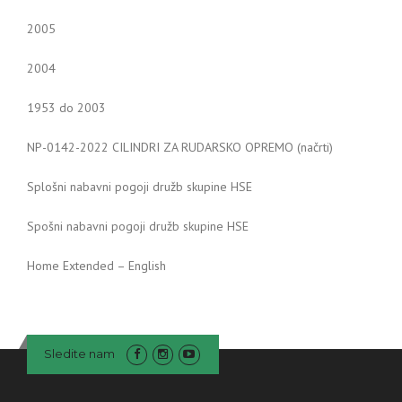
2005
2004
1953 do 2003
NP-0142-2022 CILINDRI ZA RUDARSKO OPREMO (načrti)
Splošni nabavni pogoji družb skupine HSE
Spošni nabavni pogoji družb skupine HSE
Home Extended – English
Sledite nam