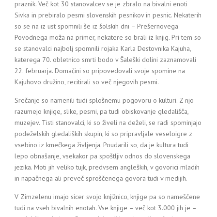
praznik. Več kot 30 stanovalcev se je zbralo na bivalni enoti
Sivka in prebiralo pesmi slovenskih pesnikov in pesnic. Nekaterih
so se na iz ust spomnili še iz šolskih dni – Prešernovega
Povodnega moža na primer, nekatere so brali iz knjig. Pri tem so
se stanovalci najbolj spomnili rojaka Karla Destovnika Kajuha,
katerega 70. obletnico smrti bodo v Šaleški dolini zaznamovali
22. februarja. Domačini so pripovedovali svoje spomine na
Kajuhovo družino, recitirali so več njegovih pesmi.
Srečanje so namenili tudi splošnemu pogovoru o kulturi. Z njo
razumejo knjige, slike, pesmi, pa tudi obiskovanje gledališča,
muzejev. Tisti stanovalci, ki so živeli na deželi, se radi spominjajo
podeželskih gledaliških skupin, ki so pripravljale veseloigre z
vsebino iz kmečkega življenja. Poudarili so, da je kultura tudi
lepo obnašanje, vsekakor pa spoštljiv odnos do slovenskega
jezika. Moti jih veliko tujk, predvsem angleških, v govorici mladih
in napačnega ali preveč sproščenega govora tudi v medijih.
V Zimzelenu imajo sicer svojo knjižnico, knjige pa so nameščene
tudi na vseh bivalnih enotah. Vse knjige – več kot 3.000 jih je –