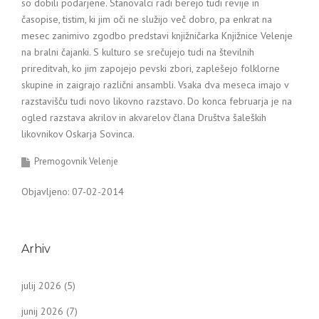
so dobili podarjene. Stanovalci radi berejo tudi revije in
časopise, tistim, ki jim oči ne služijo več dobro, pa enkrat na
mesec zanimivo zgodbo predstavi knjižničarka Knjižnice Velenje
na bralni čajanki. S kulturo se srečujejo tudi na številnih
prireditvah, ko jim zapojejo pevski zbori, zaplešejo folklorne
skupine in zaigrajo različni ansambli. Vsaka dva meseca imajo v
razstavišču tudi novo likovno razstavo. Do konca februarja je na
ogled razstava akrilov in akvarelov člana Društva šaleških
likovnikov Oskarja Sovinca.
Premogovnik Velenje
Objavljeno: 07-02-2014
Arhiv
julij 2026
(5)
junij 2026
(7)