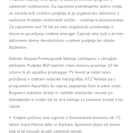
zanimivim sodelavcem. Da zaposleni potrebujemo dobre vodje,
se zaveda tudi vodstvo podjetja, ki je organiziralo delavnico z
naslovom Krepitev vodstvenih veščin – vodenje in komuniciranje.
Za zaposlene nad 50 let pa smo organizirali predavanje o
stresu in upravljanju osebne energije. Zapisali smo tudi o prvem
delovnem dnevu devetošolcev v našem podjetju ter obisku
študentov.
Rubriko Skupina Premogovnik Velenje začenjamo z okroglim
jubilejem. Podjetje RGP namreč v tem mesecu praznuje 10 let
izzivov, ki jih uspešno premaguje. PV Invest je našel novo
priložnost v izdelavi rudarske kartografije, HTZ Velenje pa s
programom AquaVallis še naprej zagotavlja čisto in pitno vodo.
Bogastvo babičine skrinje in začetek smučarske sezone po
dalmatinsko in vražje sta še dva namiga za zanimivo branje v tej
rubriki.
V Tretjem polčasu smo zapisali o Slavnostnem koncertu ob 75-
letnici Ivana Marina, teku sv. Barbare, športnem plesu ob koncu
leta in še mnogih drugih zanimivih temah.