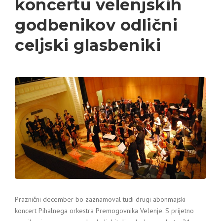
koncertu velenjskih
godbenikov odlični
celjski glasbeniki
Praznični december bo zaznamoval tudi drugi abonmajski
koncert Pihalnega orkestra Premogovnika Velenje. S prijetno