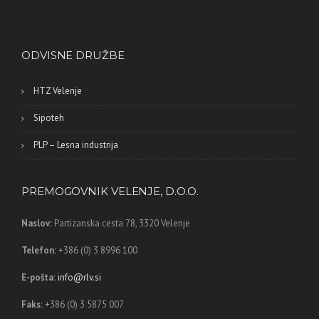
ODVISNE DRUŽBE
HTZ Velenje
Sipoteh
PLP – Lesna industrija
PREMOGOVNIK VELENJE, D.O.O.
Naslov:
Partizanska cesta 78,
3320 Velenje
Telefon:
+386 (0) 3 8996 100
E-pošta:
info@rlv.si
Faks:
+386 (0) 3 5875 007