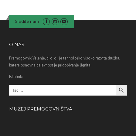
Sledite nam
O NAS
Premogovnik Velenje, d. o. o., je tehnološko visoko razvita družba,
katere osnovna dejavnost je pridobivanje lignita.
Iskalnik:
Search Button
Search
for:
MUZEJ PREMOGOVNIŠTVA