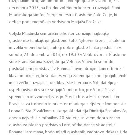
razgibanim programom bodo ljubitelje glasbe v soboto, 21.
decembra 2013, na Prednovoletnem koncertu razvajali člani
Mladinskega simfoničnega orkestra Glasbene šole Celje, ki
deluje pod umetniškim vodstvom Matjaža Brežnika.
Celjski Mladinski simfonični orkester združuje najboljše
glasbenike tamkajšnje glasbene šole. Njihovemu znanju, talentu
in veliki vnemi bodo ljubitelji dobre glasbe lahko prisluhnili v
soboto, 21. decembra 2013, ob 19.30 v Veliki dvorani Glasbene
šole Frana Koruna Koželjskega Velenje. V uvodu se bodo
poslušalcem predstavili z Rahmaninovim drugim koncertom za
klavir in orkester, ki še danes velja za enega najbolj priljubljenih
in največkrat izvajanih del klavirske literature. Skladatelju je
uspelo ustvariti v srce segajočo melodijo, prežeto s čustvi,
spevnostjo in vznemirljivostjo. Sledili bosta Mini rapsodija in
Pravljica za trobento in orkester mladega celjskega komponista
Leona Firšta. Z valčkom ruskega skladatelja Dimitrija Šostakoviča,
enega največjih simfonikov 20. stoletja, in vsem dobro znano
glasbo za plesno predstavo Lord of the dance skladatelja
Ronana Hardimana, bodo mladi glasbeniki zagotovo dokazali, da