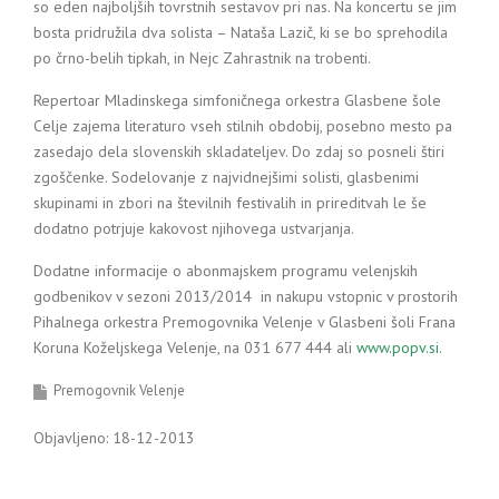
so eden najboljših tovrstnih sestavov pri nas. Na koncertu se jim
bosta pridružila dva solista – Nataša Lazič, ki se bo sprehodila
po črno-belih tipkah, in Nejc Zahrastnik na trobenti.
Repertoar Mladinskega simfoničnega orkestra Glasbene šole
Celje zajema literaturo vseh stilnih obdobij, posebno mesto pa
zasedajo dela slovenskih skladateljev. Do zdaj so posneli štiri
zgoščenke. Sodelovanje z najvidnejšimi solisti, glasbenimi
skupinami in zbori na številnih festivalih in prireditvah le še
dodatno potrjuje kakovost njihovega ustvarjanja.
Dodatne informacije o abonmajskem programu velenjskih
godbenikov v sezoni 2013/2014 in nakupu vstopnic v prostorih
Pihalnega orkestra Premogovnika Velenje v Glasbeni šoli Frana
Koruna Koželjskega Velenje, na 031 677 444 ali
www.popv.si
.
Premogovnik Velenje
Objavljeno: 18-12-2013