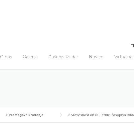
T
O nas
Galerija
Časopis Rudar
Novice
Virtualn
>
Premogovnik Velenje
>
Slovesnost ob 60-letnici časopisa Rud