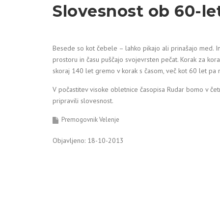
Slovesnost ob 60-le
Besede so kot čebele – lahko pikajo ali prinašajo med. I
prostoru in času puščajo svojevrsten pečat. Korak za kor
skoraj 140 let gremo v korak s časom, več kot 60 let pa 
V počastitev visoke obletnice časopisa Rudar bomo v čet
pripravili slovesnost.
Premogovnik Velenje
Objavljeno: 18-10-2013