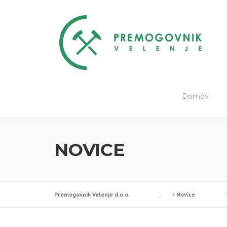
Skip
to
content
Domov
NOVICE
Premogovnik Velenje d.o.o.
>
Novice