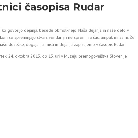
tnici časopisa Rudar
n ko govorijo dejanja, besede obmolknejo. Naša dejanja in naše delo v
akom se spreminjajo stvari, vendar jih ne spreminja čas, ampak mi sami. Že
naše dosežke, dogajanja, misli in dejanja zapisujemo v časopis Rudar.
rtek, 24. oktobra 2013, ob 13. uri v Muzeju premogovništva Slovenije