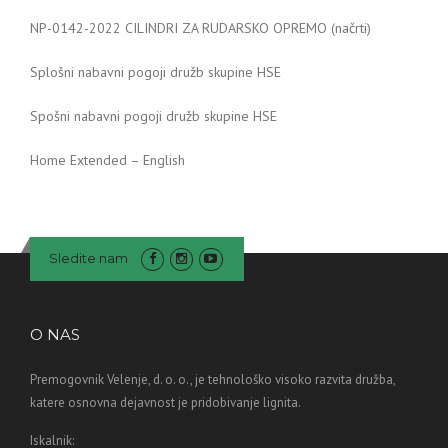
NP-0142-2022 CILINDRI ZA RUDARSKO OPREMO (načrti)
Splošni nabavni pogoji družb skupine HSE
Spošni nabavni pogoji družb skupine HSE
Home Extended – English
Sledite nam
O NAS
Premogovnik Velenje, d. o. o., je tehnološko visoko razvita družba,
katere osnovna dejavnost je pridobivanje lignita.
Iskalnik: