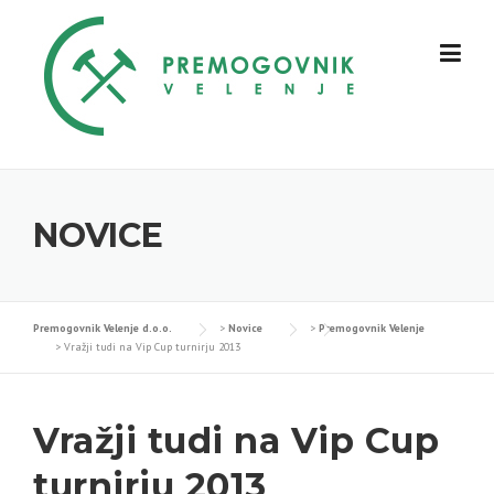
Skip
to
content
NOVICE
Premogovnik Velenje d.o.o.
>
Novice
>
Premogovnik Velenje
>
Vražji tudi na Vip Cup turnirju 2013
Vražji tudi na Vip Cup
turnirju 2013