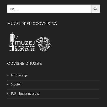
Search Button
Search
for:
MUZEJ PREMOGOVNIŠTVA
ODVISNE DRUŽBE
HTZ Velenje
Sipoteh
PLP – Lesna industrija