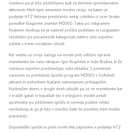
vseskozi pa je bilo poskrbljeno tudi za številne spremljevalne
aktivnosti. Med njimi omenimo modno revijo, na kateri je
podjetje HTZ Velenje predstavilo nekaj izdelkov iz sicer široke
ponudbe blagovne znamke MÓDEO. Takoj po odigranem
finalnem dvoboju se je namreč pričela podelitev in razglasitev
rezultatov po posameznih kategorijah, katero smo uspešno
začinili s tremi »vražjimi« izhodi.
Kot vedno so svojo nalogo na modni pisti odlično opravili
manekenke ter naša »knapa« Igor Rogelšek in Jože Blažina, ki že
vseskozi uspešno predstavljajo naša oblačila. S posebnim
zanosom so predstavili športni program MÓDEO s Softshell
jaknami in pohodnimi hlačami, namenjenimi prihajajočim
hladnejšim dnem, v drugih dveh izhodih pa so se manekenke kar
v vražjih gatah in kopalkah ter v vrtoglavo visokih petah
sprehodile po peščenem igrišču in seveda požele veliko
navdušenja, ki ga je bilo v množici čutiti še posebej med moško
populacijo.
Dopustniško spočiti in polni novih idej zaposleni v podjetju HTZ