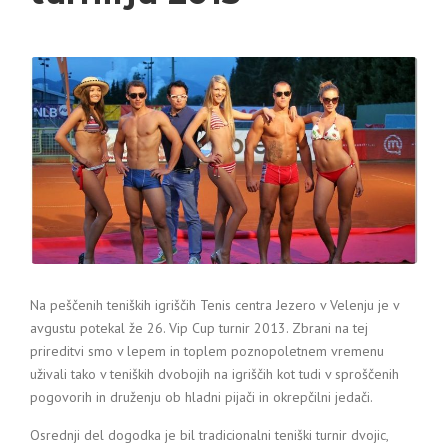
Na peščenih teniških igriščih Tenis centra Jezero v Velenju je v
avgustu potekal že 26. Vip Cup turnir 2013. Zbrani na tej
prireditvi smo v lepem in toplem poznopoletnem vremenu
uživali tako v teniških dvobojih na igriščih kot tudi v sproščenih
pogovorih in druženju ob hladni pijači in okrepčilni jedači.
Osrednji del dogodka je bil tradicionalni teniški turnir dvojic,