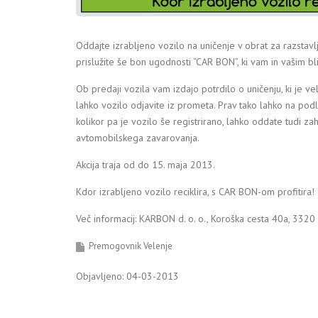
Oddajte izrabljeno vozilo na uničenje v obrat za razstavl
prislužite še bon ugodnosti “CAR BON”, ki vam in vašim bl
Ob predaji vozila vam izdajo potrdilo o uničenju, ki je 
lahko vozilo odjavite iz prometa. Prav tako lahko na po
kolikor pa je vozilo še registrirano, lahko oddate tudi 
avtomobilskega zavarovanja.
Akcija traja od do 15. maja 2013.
Kdor izrabljeno vozilo reciklira, s CAR BON-om profitira!
Več informacij: KARBON d. o. o., Koroška cesta 40a, 3320
Premogovnik Velenje
Objavljeno: 04-03-2013