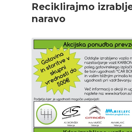
Reciklirajmo izrablj
naravo