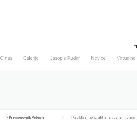
T
O nas
Galerija
Časopis Rudar
Novice
Virtualn
>
Premogovnik Velenje
>
Reciklirajmo izrabljena vozila in ohra