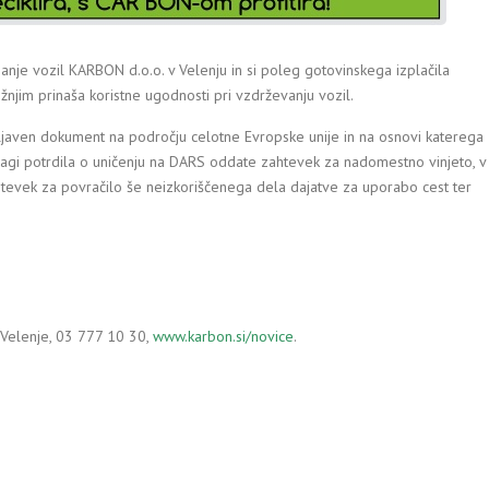
janje vozil KARBON d.o.o. v Velenju in si poleg gotovinskega izplačila
ižnjim prinaša koristne ugodnosti pri vzdrževanju vozil.
veljaven dokument na področju celotne Evropske unije in na osnovi katerega
dlagi potrdila o uničenju na DARS oddate zahtevek za nadomestno vinjeto, v
zahtevek za povračilo še neizkoriščenega dela dajatve za uporabo cest ter
 Velenje, 03 777 10 30,
www.karbon.si/novice
.