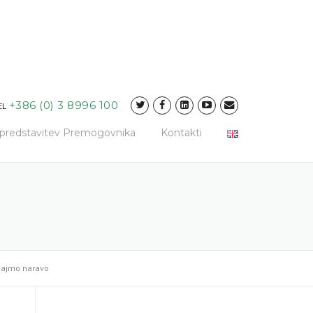
+386 (0) 3 8996 100
EL
a predstavitev Premogovnika
Kontakti
njajmo naravo