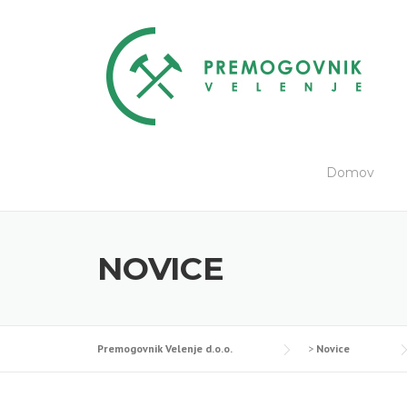
Skip
to
content
Domov
NOVICE
Premogovnik Velenje d.o.o.
>
Novice