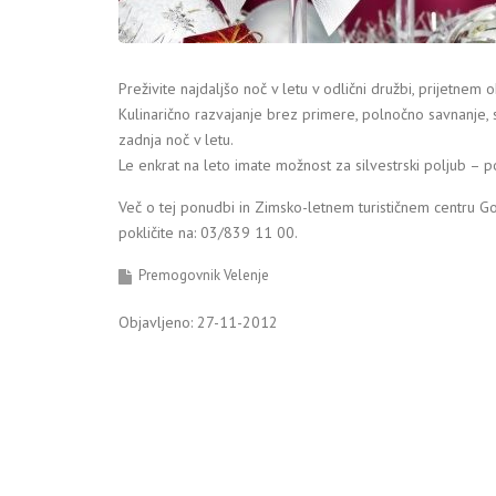
Preživite najdaljšo noč v letu v odlični družbi, prijetne
Kulinarično razvajanje brez primere, polnočno savnanje,
zadnja noč v letu.
Le enkrat na leto imate možnost za silvestrski poljub – p
Več o tej ponudbi in Zimsko-letnem turističnem centru Go
pokličite na: 03/839 11 00.
Premogovnik Velenje
Objavljeno: 27-11-2012