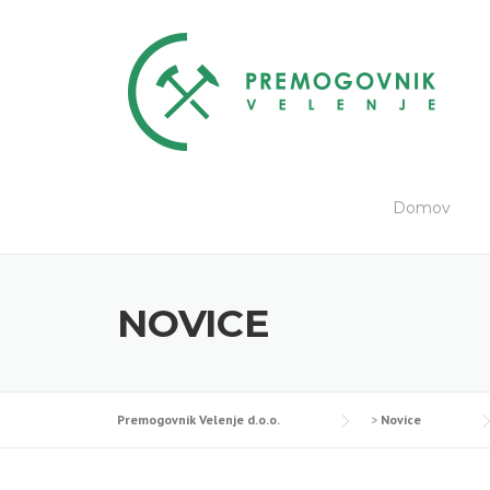
Skip
to
content
Domov
NOVICE
Premogovnik Velenje d.o.o.
>
Novice