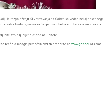
m okolju in razpoloženju. Silvestrovanja na Golteh so vedno nekaj posebnega.
 sprehodi z baklami, nočno sankanje, živa glasba – to bo vaša nepozabna
oljubite svojo ljubljeno osebo na Golteh!
lte ter še o mnogih privlačnih akcijah preberite na
www.golte.si
oziroma