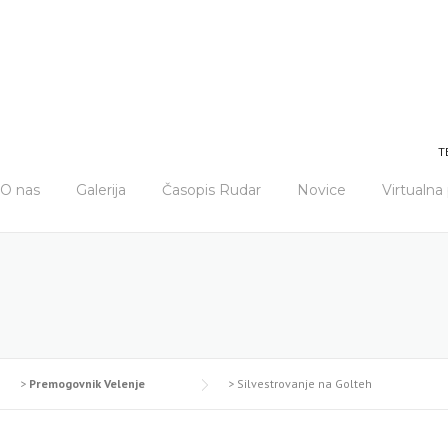
T
O nas
Galerija
Časopis Rudar
Novice
Virtualn
>
Premogovnik Velenje
>
Silvestrovanje na Golteh