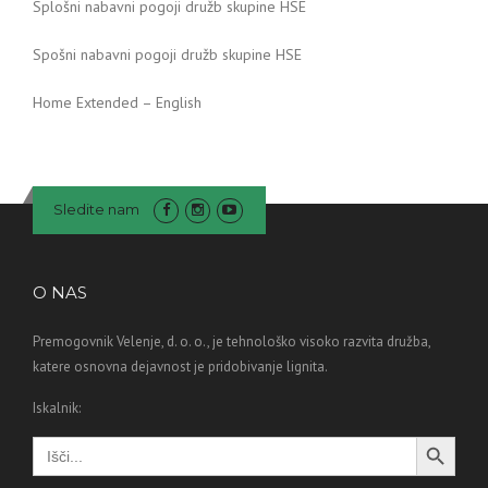
Splošni nabavni pogoji družb skupine HSE
Spošni nabavni pogoji družb skupine HSE
Home Extended – English
Sledite nam
O NAS
Premogovnik Velenje, d. o. o., je tehnološko visoko razvita družba,
katere osnovna dejavnost je pridobivanje lignita.
Iskalnik:
Search Button
Search
for: