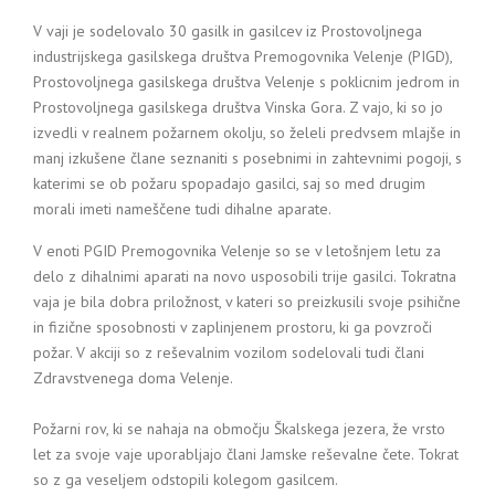
V vaji je sodelovalo 30 gasilk in gasilcev iz Prostovoljnega
industrijskega gasilskega društva Premogovnika Velenje (PIGD),
Prostovoljnega gasilskega društva Velenje s poklicnim jedrom in
Prostovoljnega gasilskega društva Vinska Gora. Z vajo, ki so jo
izvedli v realnem požarnem okolju, so želeli predvsem mlajše in
manj izkušene člane seznaniti s posebnimi in zahtevnimi pogoji, s
katerimi se ob požaru spopadajo gasilci, saj so med drugim
morali imeti nameščene tudi dihalne aparate.
V enoti PGID Premogovnika Velenje so se v letošnjem letu za
delo z dihalnimi aparati na novo usposobili trije gasilci. Tokratna
vaja je bila dobra priložnost, v kateri so preizkusili svoje psihične
in fizične sposobnosti v zaplinjenem prostoru, ki ga povzroči
požar. V akciji so z reševalnim vozilom sodelovali tudi člani
Zdravstvenega doma Velenje.
Požarni rov, ki se nahaja na območju Škalskega jezera, že vrsto
let za svoje vaje uporabljajo člani Jamske reševalne čete. Tokrat
so z ga veseljem odstopili kolegom gasilcem.