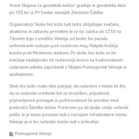
Invest Skupina za geodetski nadzor gradnje in geodetska dela
pri TEŠ ter iz PV Center starejših Zimzelen Čistilke.
Organizatorji Skoka čez kožo tudi letos obljubljajo svečano,
atraktivno in zabavno prireditev, ki se bo začela ob 17.30 na
Titovem trgu v središču Velenja, od koder bo parada
uniformiranih rudarjev pod vodstvom mag. Matjaža Koželja
krenila proti Mestnemu stadionu. Po skoku čez kožo se bo
srečanje nadaljevalo ob restavraciji Jezero na tradicionalnem
rudarskem pikniku zaposlenih v Skupini Premogovnik Velenje in
upokojencev.
Skok čez kožo vsako leto potrjuje, da rudarstvo v mestu še živi,
da so rudarske vrednote kot so tovarištvo, pripadnost,
pripravljenost pomagati in požrtvovalnost še prisotne med
prebivalci Šaleške doline. Predvsem pa da ljudje cenijo rudarski
poklic, ki je tesno povezan tudi z razvojem infrastrukture mesta.
Velenje je in bo rudarsko mesto tudi v prihodnje.
Premogovnik Velenje