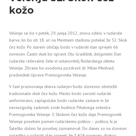
kožo
Velenje se bo v petek, 29. junija 2012, znova odelo v rudarske
barve, ko bo ob 18. uri na Mestnem stadionu potekal že 52. Skok
čez kožo. Po starem običaju bodo v rudarski stan sprejeli 66
novincev. Častni skok bo opravil Oto Gradišnik, dolgoletni član
rudarske reševalne čete in ustanovitelj Rudarskega okteta
Velenje. Zbrane bo uvodoma pozdravil dr. Milan Medved,
predsednik Uprave Premogovnika Velenje.
V čast praznovanja dneva rudarjev bodo slovesno obeležili
tradicionalni skok čez kožo. Mesto bodo zavzeli rudarski
uniformiranci, zaplapolale bodo rudarske zastave in že
navsezgodaj zadoneli zvoki budnice Pihalnega orkestra
Premogovnika Velenje. S Skokom čez kožo daje Premogovnik
Velenje poseben pomen rudarskemu poklicu – poklicu, ki je
Šaleško dolino še posebej zaznamoval. Do danes so na slovesni
prireditvi v rudarski stan sprejeli že 3.414 novincev, dijakov