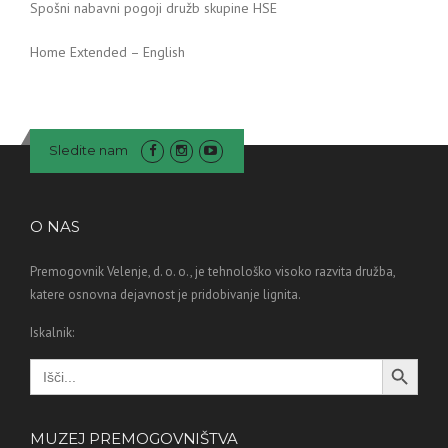
Spošni nabavni pogoji družb skupine HSE
Home Extended – English
Sledite nam
O NAS
Premogovnik Velenje, d. o. o., je tehnološko visoko razvita družba,
katere osnovna dejavnost je pridobivanje lignita.
Iskalnik:
Search Button
Search
for:
MUZEJ PREMOGOVNIŠTVA