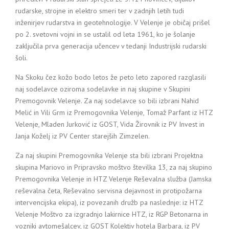
rudarske, strojne in elektro smeri ter v zadnjih letih tudi
inženirjev rudarstva in geotehnologije. V Velenje je običaj prišel
po 2. svetovni vojni in se ustalil od leta 1961, ko je šolanje
zaključila prva generacija učencev v tedanji Industrijski rudarski
šoli.
Na Skoku čez kožo bodo letos že peto leto zapored razglasili
naj sodelavce oziroma sodelavke in naj skupine v Skupini
Premogovnik Velenje. Za naj sodelavce so bili izbrani Nahid
Melić in Vili Grm iz Premogovnika Velenje, Tomaž Parfant iz HTZ
Velenje, Mladen Jurković iz GOST, Vida Žirovnik iz PV Invest in
Janja Koželj iz PV Center starejših Zimzelen.
Za naj skupini Premogovnika Velenje sta bili izbrani Projektna
skupina Mariovo in Pripravsko moštvo številka 13, za naj skupino
Premogovnika Velenje in HTZ Velenje Reševalna služba (Jamska
reševalna četa, Reševalno servisna dejavnost in protipožarna
intervencijska ekipa), iz povezanih družb pa naslednje: iz HTZ
Velenje Moštvo za izgradnjo lakirnice HTZ, iz RGP Betonarna in
vozniki avtomešalcev, iz GOST Kolektiv hotela Barbara, iz PV