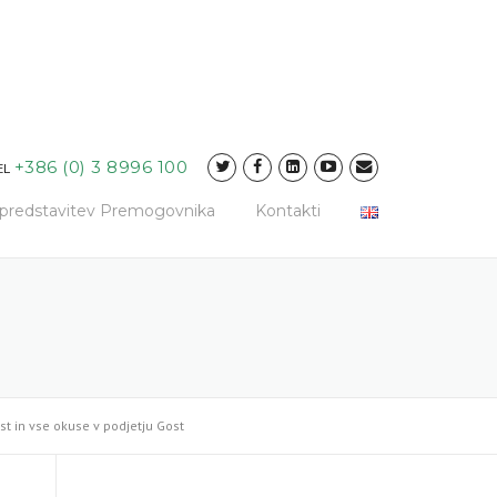
+386 (0) 3 8996 100
EL
a predstavitev Premogovnika
Kontakti
st in vse okuse v podjetju Gost