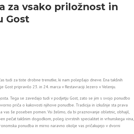
a za vsako priložnost in
u Gost
as tudi za tiste drobne trenutke, ki nam polepšajo dneve. Ena takšnih
je Gost pripravilo 23. in 24. marca v Restavraciji Jezero v Velenju.
osta. Tega se zavedajo tudi v podjetju Gost, zato se jim s svojo ponudbo
govorno priča o kakovosti njihove ponudbe. Tradicija in izkušnje sta prava
za vas še poseben pomen. Vsi želimo, da bi praznovanje obletnic, obhajil,
n pečat takšnim dogodkom, poleg izvrstnih specialitet in vrhunskega vina,
stronomska ponudba in mirno naravno okolje vas pričakujejo v dvorni