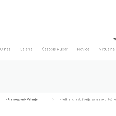
T
O nas
Galerija
Časopis Rudar
Novice
Virtualn
>
Premogovnik Velenje
>
Kulinarična doživetja za vsako priložno