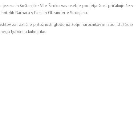
 jezera in šoštanjske Vile Široko vas osebje podjetja Gost pričakuje še v
r hotelih Barbara v Fiesi in Oleander v Strunjanu.
titev za različne priložnosti glede na želje naročnikov in izbor slaščic iz
ega ljubitelja kulinarike.