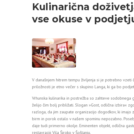
Kulinarična doživetj
vse okuse v podjetj
V današnjem hitrem tempu življenja si je potrebno vzeti č
priložnosti je etno večer s skupino Langa, ki ga bo podjet
Vrhunska kulinarika in postrežba so zahteve sodobnega g
želijo čim bolj približati. Slogan »Gost, odlična izbira« z
razloga, da jim zaupate organizacijo dogodkov, ki imajo 
birm in porok ostalo v našem spominu nepozabno. Posebe
daje tudi primerno okolje. Eminenten objekt, odlična ga
restavraciji Vila Široko v Šoštanju.