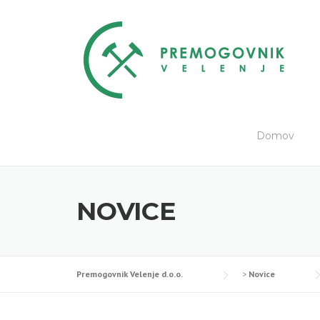
Skip
to
content
Domov
NOVICE
Premogovnik Velenje d.o.o.
>
Novice