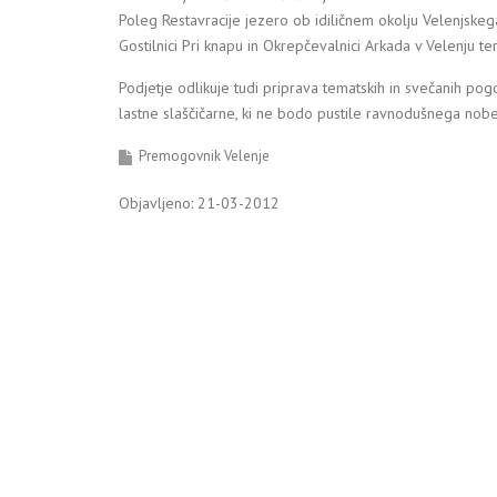
Poleg Restavracije jezero ob idiličnem okolju Velenjskega
Gostilnici Pri knapu in Okrepčevalnici Arkada v Velenju te
Podjetje odlikuje tudi priprava tematskih in svečanih pogos
lastne slaščičarne, ki ne bodo pustile ravnodušnega noben
Premogovnik Velenje
Objavljeno: 21-03-2012