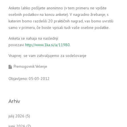
Anketo lahko pošljete anonimno (v tem primeru ne vpišite
osebnih podatkov na koncu ankete). V nagradno žrebanje, s
katerim bomo razdelili 20 praktičnih nagrad, vas bomo uvrstili
samo v primeru, če boste vpisali tudi vaše osebne podatke.
Anketa se nahaja na naslednji
povezavi
http://www.1ka.si/a/11980
.
Vnaprej se vam zahvaljujemo za sodelovanje
Premogovnik Velenje
Objavljeno: 05-03-2012
Arhiv
julij 2026
(5)
junij 2026
(7)