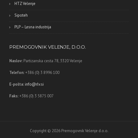
HTZ Velenje
Sipoteh
PLP – Lesna industrija
PREMOGOVNIK VELENJE, D.O.O.
Naslov:
Partizanska cesta 78,
3320 Velenje
Telefon:
+386 (0) 3 8996 100
E-pošta:
info@rlv.si
Faks:
+386 (0) 3 5875 007
Copyright © 2026 Premogovnik Velenje d.o.o.