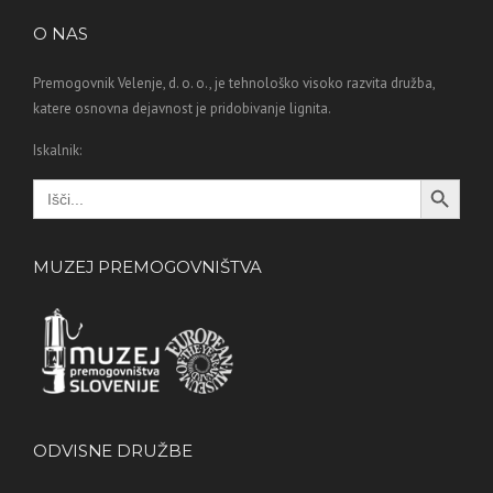
O NAS
Premogovnik Velenje, d. o. o., je tehnološko visoko razvita družba,
katere osnovna dejavnost je pridobivanje lignita.
Iskalnik:
Search Button
Search
for:
MUZEJ PREMOGOVNIŠTVA
ODVISNE DRUŽBE