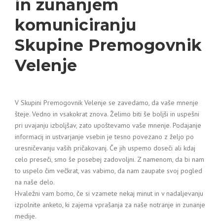
in zunanjem
komuniciranju
Skupine Premogovnik
Velenje
V Skupini Premogovnik Velenje se zavedamo, da vaše mnenje
šteje. Vedno in vsakokrat znova. Želimo biti še boljši in uspešni
pri uvajanju izboljšav, zato upoštevamo vaše mnenje. Podajanje
informacij in ustvarjanje vsebin je tesno povezano z željo po
uresničevanju vaših pričakovanj. Če jih uspemo doseči ali kdaj
celo preseči, smo še posebej zadovoljni. Z namenom, da bi nam
to uspelo čim večkrat, vas vabimo, da nam zaupate svoj pogled
na naše delo.
Hvaležni vam bomo, če si vzamete nekaj minut in v nadaljevanju
izpolnite anketo, ki zajema vprašanja za naše notranje in zunanje
medije.