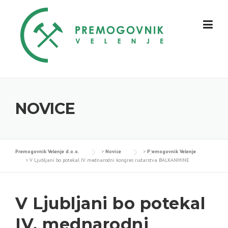
Skip
to
content
NOVICE
Premogovnik Velenje d.o.o.
>
Novice
>
Premogovnik Velenje
>
V Ljubljani bo potekal IV. mednarodni kongres rudarstva BALKANMINE
V Ljubljani bo potekal
IV. mednarodni