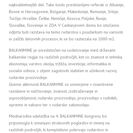
najkvalitetnejših del. Tako bodo predstavljeni referati iz Albanije,
Bosne in Hercegovine, Bolgarije, Makedonije, Romunije, Srbije,
Turčije, Hrvaške, Češke, Nemčije, Kosova, Poljske, Rusije,
Slovaške, Slovenije in ZDA. V Cankarjevem domu bo istočasno
odprta tudi razstava na temo rudarstva s poudarkom na varnosti
in zaščiti delovnih procesov, ki se bo raztezala na 1000 m2.
BALKANMINE je osredotočen na sodelovanje med državami
balkanske regije na različnih področjih, kot so znanost in tehnika,
ekonomija, varstvo okolja, tržišča, investicije, informatika in
socialni odnosi, s ciljem zagotoviti stabilen in učinkovit razvoj
rudarske proizvodnje.
Glavne aktivnosti BALKANMINE so usmerjene v znanstvene
raziskave in načrtovanje, znanost, izobraževanje in
usposobljenost, rudarsko proizvodnjo, proizvodnjo v rudnikih,
opremo in nabavo ter v rudarsko zakonodajo.
Mednarodna udeležba na 4. BALKANMINE kongresu bo
pripomogla k izmenjavi strokovnih pogledov in mnenj na
različnih področjih, ki kompleksno pokrivajo rudarstvo in