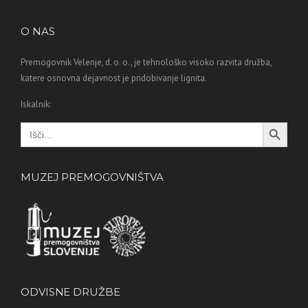
O NAS
Premogovnik Velenje, d. o. o., je tehnološko visoko razvita družba,
katere osnovna dejavnost je pridobivanje lignita.
Iskalnik:
Search Button
Search
for:
MUZEJ PREMOGOVNIŠTVA
ODVISNE DRUŽBE