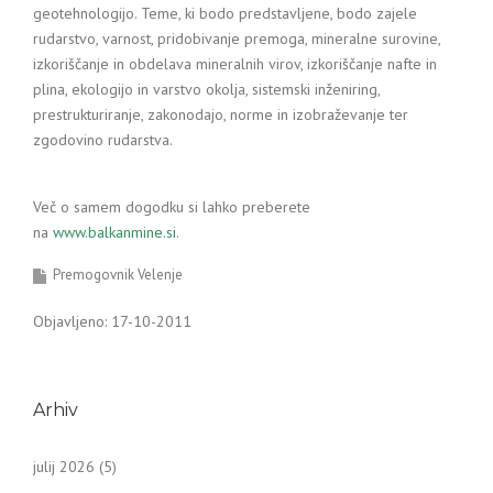
geotehnologijo. Teme, ki bodo predstavljene, bodo zajele
rudarstvo, varnost, pridobivanje premoga, mineralne surovine,
izkoriščanje in obdelava mineralnih virov, izkoriščanje nafte in
plina, ekologijo in varstvo okolja, sistemski inženiring,
prestrukturiranje, zakonodajo, norme in izobraževanje ter
zgodovino rudarstva.
Več o samem dogodku si lahko preberete
na
www.balkanmine.si
.
Premogovnik Velenje
Objavljeno: 17-10-2011
Arhiv
julij 2026
(5)