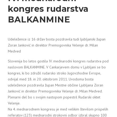
kongres rudarstva
BALKANMINE
Udeležence iz 16 držav bosta pozdravila tudi ljubljanski župan
Zoran Janković in direktor Premogovnika Velenje dr. Milan
Medved
Slovenija bo letos gostila IV. mednarodni kongres rudarstva pod
naslovom BALKANMINE. V Cankarjevem domu v Ljubljani se bo
kongres, ki bo združil rudarsko stroko Jugovzhodne Evrope,
odvijal med 18. in 20. oktobrom 2011. Uvodoma bosta
udeležence pozdravila župan Mestne občine Ljubljana Zoran
Janković in direktor Premogovnika Velenje dr. Milan Medved.
Plenarni del bo s svojim nastopom popestril Rudarski oktet
Velenje.
Na 4. mednarodnem kongresu je med velikim številom prispelih
referatov (123) mednarodni strokovni odbor izbral skupno 100