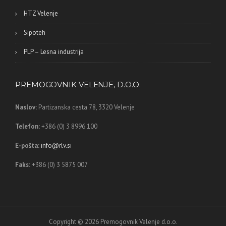
HTZ Velenje
Sipoteh
PLP – Lesna industrija
PREMOGOVNIK VELENJE, D.O.O.
Naslov:
Partizanska cesta 78,
3320 Velenje
Telefon:
+386 (0) 3 8996 100
E-pošta:
info@rlv.si
Faks:
+386 (0) 3 5875 007
Copyright © 2026 Premogovnik Velenje d.o.o.