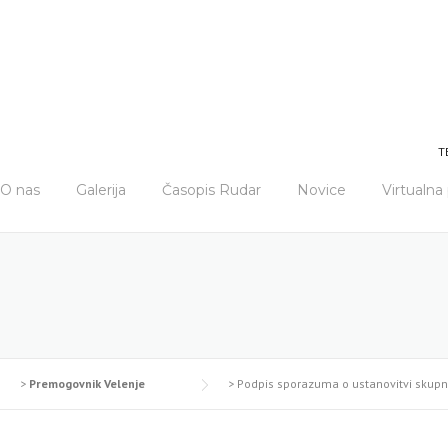
T
O nas
Galerija
Časopis Rudar
Novice
Virtualn
>
Premogovnik Velenje
>
Podpis sporazuma o ustanovitvi skupn