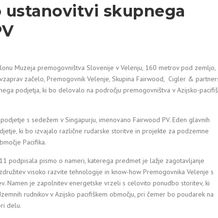
 ustanovitvi skupnega
PV
salonu Muzeja premogovništva Slovenije v Velenju, 160 metrov pod zemljo,
avzaprav začelo, Premogovnik Velenje, Skupina Fairwood, Cigler & partner
nega podjetja, ki bo delovalo na področju premogovništva v Azijsko-pacifiš
 podjetje s sedežem v Singapurju, imenovano Fairwood PV. Eden glavnih
odjetje, ki bo izvajalo različne rudarske storitve in projekte za podzemne
območje Pacifika.
11 podpisala pismo o nameri, katerega predmet je lažje zagotavljanje
ni združitev visoko razvite tehnologije in know-how Premogovnika Velenje s
v. Namen je zapolnitev energetske vrzeli s celovito ponudbo storitev, ki
dzemnih rudnikov v Azijsko pacifiškem območju, pri čemer bo poudarek na
ri delu.