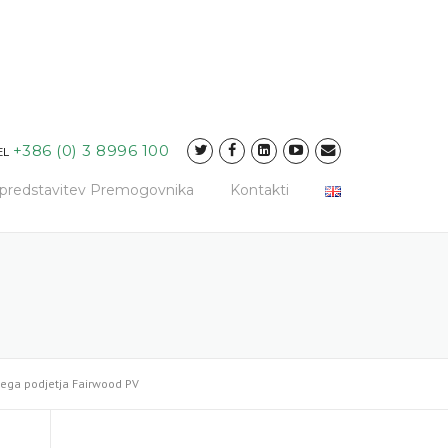
+386 (0) 3 8996 100
EL
a predstavitev Premogovnika
Kontakti
ega podjetja Fairwood PV