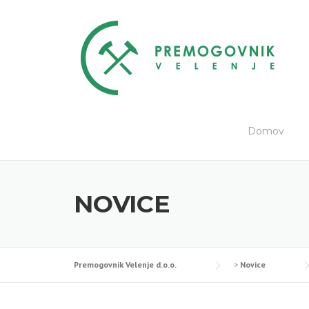
Skip
to
content
Domov
NOVICE
Premogovnik Velenje d.o.o.
>
Novice