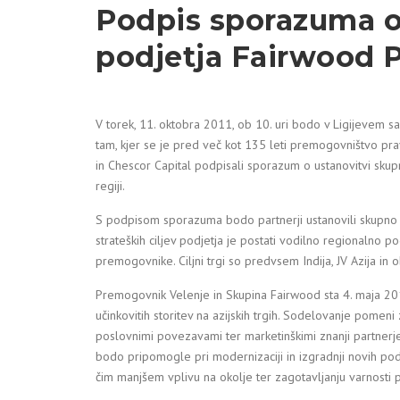
Podpis sporazuma o
podjetja Fairwood 
V torek, 11. oktobra 2011, ob 10. uri bodo v Ligijevem 
tam, kjer se je pred več kot 135 leti premogovništvo pr
in Chescor Capital podpisali sporazum o ustanovitvi skup
regiji.
S podpisom sporazuma bodo partnerji ustanovili skupno
strateških ciljev podjetja je postati vodilno regionalno p
premogovnike. Ciljni trgi so predvsem Indija, JV Azija in 
Premogovnik Velenje in Skupina Fairwood sta 4. maja 20
učinkovitih storitev na azijskih trgih. Sodelovanje pome
poslovnimi povezavami ter marketinškimi znanji partnerje
bodo pripomogle pri modernizaciji in izgradnji novih po
čim manjšem vplivu na okolje ter zagotavljanju varnosti p