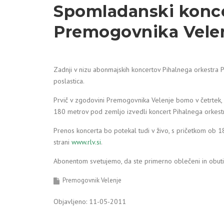
Spomladanski konce
Premogovnika Velen
Zadnji v nizu abonmajskih koncertov Pihalnega orkestra
poslastica.
Prvič v zgodovini Premogovnika Velenje bomo v četrtek, 
180 metrov pod zemljo izvedli koncert Pihalnega orkes
Prenos koncerta bo potekal tudi v živo, s pričetkom ob 18
strani
www.rlv.si
.
Abonentom svetujemo, da ste primerno oblečeni in obuti (
Premogovnik Velenje
Objavljeno: 11-05-2011