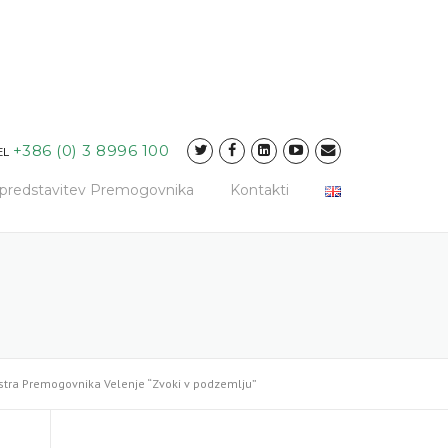
+386 (0) 3 8996 100
EL
a predstavitev Premogovnika
Kontakti
tra Premogovnika Velenje “Zvoki v podzemlju”