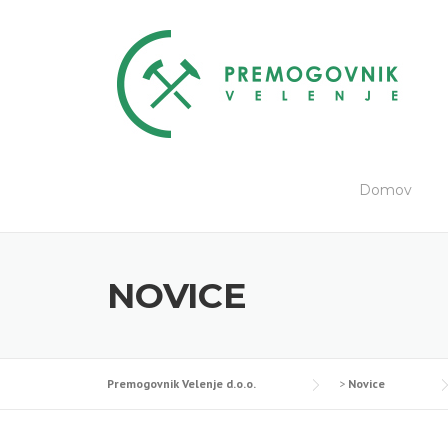
Skip
to
content
Domov
NOVICE
Premogovnik Velenje d.o.o.
>
Novice