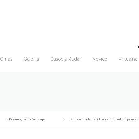
T
O nas
Galerija
Časopis Rudar
Novice
Virtualn
>
Premogovnik Velenje
>
Spomladanski koncert Pihalnega orkes