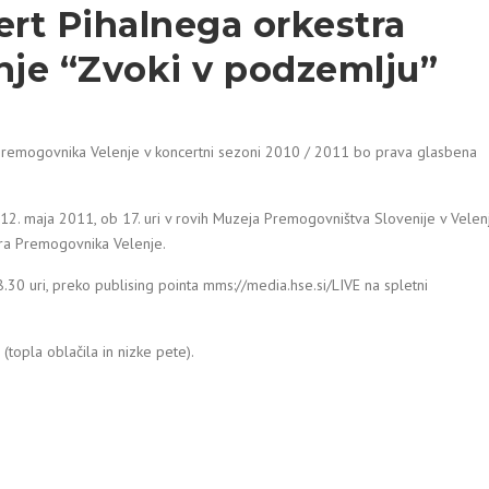
rt Pihalnega orkestra
je “Zvoki v podzemlju”
 Premogovnika Velenje v koncertni sezoni 2010 / 2011 bo prava glasbena
12. maja 2011, ob 17. uri v rovih Muzeja Premogovništva Slovenije v Velen
tra Premogovnika Velenje.
.30 uri, preko publising pointa mms://media.hse.si/LIVE na spletni
topla oblačila in nizke pete).