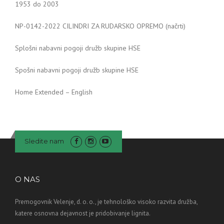
1953 do 2003
NP-0142-2022 CILINDRI ZA RUDARSKO OPREMO (načrti)
Splošni nabavni pogoji družb skupine HSE
Spošni nabavni pogoji družb skupine HSE
Home Extended – English
Sledite nam
O NAS
Premogovnik Velenje, d. o. o., je tehnološko visoko razvita družba,
katere osnovna dejavnost je pridobivanje lignita.