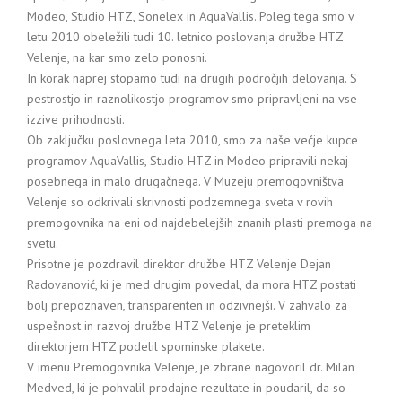
Modeo, Studio HTZ, Sonelex in AquaVallis. Poleg tega smo v
letu 2010 obeležili tudi 10. letnico poslovanja družbe HTZ
Velenje, na kar smo zelo ponosni.
In korak naprej stopamo tudi na drugih področjih delovanja. S
pestrostjo in raznolikostjo programov smo pripravljeni na vse
izzive prihodnosti.
Ob zaključku poslovnega leta 2010, smo za naše večje kupce
programov AquaVallis, Studio HTZ in Modeo pripravili nekaj
posebnega in malo drugačnega. V Muzeju premogovništva
Velenje so odkrivali skrivnosti podzemnega sveta v rovih
premogovnika na eni od najdebelejših znanih plasti premoga na
svetu.
Prisotne je pozdravil direktor družbe HTZ Velenje Dejan
Radovanović, ki je med drugim povedal, da mora HTZ postati
bolj prepoznaven, transparenten in odzivnejši. V zahvalo za
uspešnost in razvoj družbe HTZ Velenje je preteklim
direktorjem HTZ podelil spominske plakete.
V imenu Premogovnika Velenje, je zbrane nagovoril dr. Milan
Medved, ki je pohvalil prodajne rezultate in poudaril, da so