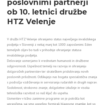
poslovnimi partnerji
ob 10. letnici družbe
HTZ Velenje
V družbi HTZ Velenje ohranjamo status največjega invalidskega
podjetja v Sloveniji z nekaj manj kot 1000 zaposlenimi. Eden
temeljnih ciljev bo tudi v prihodnje ohranjanje statusa
invalidskega podjetja.
Delovanje usmerjamo k vrednotam humanosti in družbene
odgovornosti. Uspešnost temelji na razvoju in ohranjanju
dolgoročnih partnerstev ter strateškem pridobivanju novih
poslovnih priložnosti. Odlikujejo nas bogata specialistična znanja
s področja vzdrževanja in servisiranja rudarskih in drugih naprav.
Sodobnost, strokovno znanje, dolgoletne izkušnje in visoka
tehnološka razvitost so naš ključ do uspeha.
Usmeritev v tržno zanimive programe se je potrdila kot
upravičena, saj smo uspešno formirali blagovne znamke, kot so