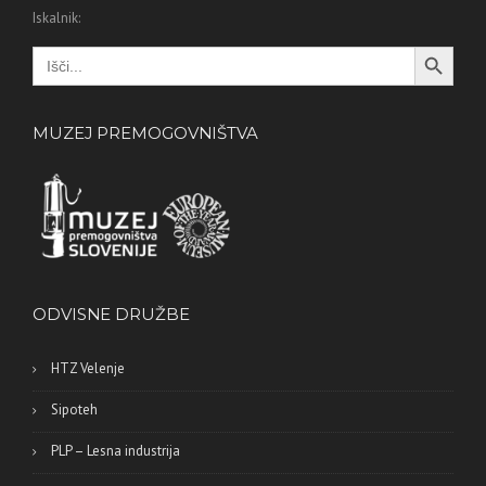
Iskalnik:
Search Button
Search
for:
MUZEJ PREMOGOVNIŠTVA
ODVISNE DRUŽBE
HTZ Velenje
Sipoteh
PLP – Lesna industrija