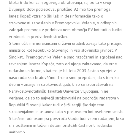
bloka 6 do konca njegovega obratovanja, saj bo ta v svoji
življenjski dobi potreboval približno 92 mio ton premoga.
Janez Kopač vztrajno širi laži in dezinformacije tako o
strokovnosti zaposlenih v Premogovniku Velenje, o odkopnih
zalogah premoga v pridobivalnem območju PV kot tudi o kurilni
vrednosti in predvidenih stroških.
S temi očitnimi neresnicami državni uradnik zavaja tako pristojno
ministrico kot Republiko Slovenijo in vso slovensko javnost. V
Sindikatu Premogovnika Velenje smo razočarani in zgroženi nad
ravnanjem Janeza Kopača, zato od njega zahtevamo, da vrne
rudarsko uniformo, s katero je bil leta 2003 častno sprejet v
našo rudarsko bratovščino. Trdno smo prepričani, da s tem, ko
dvomi v znanje in strokovnost ljudi, ki so se izobraževali na
Naravoslovnotehniški fakulteti Univerze v Ljubljani, in ne
verjame, da so to največji strokovnjaki na področju rudarstva v
Republiki Sloveniji kakor tudi v širši regiji, škoduje tem
strokovnjakom in ustanovi tako v poslovnem kot osebnem smislu.
S takšnim odnosom pa povzroča škodo tudi vsem rudarjem, ki so
si s poštenim in težkim delom prislužili čast nositi rudarsko
uniformo.