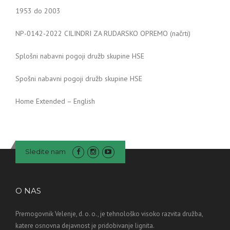
1953 do 2003
NP-0142-2022 CILINDRI ZA RUDARSKO OPREMO (načrti)
Splošni nabavni pogoji družb skupine HSE
Spošni nabavni pogoji družb skupine HSE
Home Extended – English
Sledite nam
O NAS
Premogovnik Velenje, d. o. o., je tehnološko visoko razvita družba,
katere osnovna dejavnost je pridobivanje lignita.