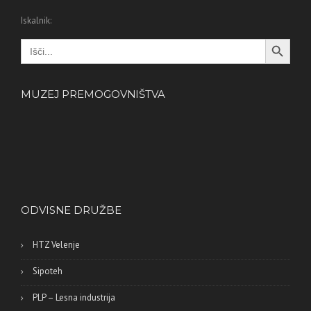
Iskalnik:
Search Button
Search
for:
MUZEJ PREMOGOVNIŠTVA
ODVISNE DRUŽBE
HTZ Velenje
Sipoteh
PLP – Lesna industrija